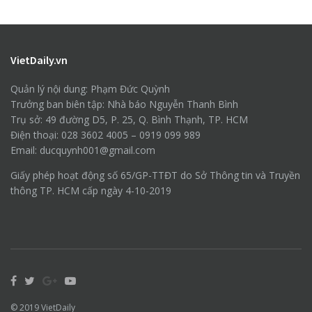
VietDaily.vn
Quản lý nội dung: Phạm Đức Quỳnh
Trưởng ban biên tập: Nhà báo Nguyễn Thanh Bình
Trụ sở: 49 đường D5, P. 25, Q. Bình Thạnh, TP. HCM
Điện thoại: 028 3602 4005 – 0919 099 989
Email: ducquynh001@gmail.com
Giấy phép hoạt động số 65/GP-TTĐT do Sở Thông tin và Truyền
thông TP. HCM cấp ngày 4-10-2019
© 2019
VietDaily