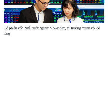
Cổ phiếu vốn Nhà nước ‘gánh’ VN-Index, thị trường ‘xanh vỏ, đỏ
lòng’