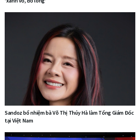
‘xanh vỏ, đỏ lòng’
Sandoz bổ nhiệm bà Võ Thị Thúy Hà làm Tổng Giám Đốc
tại Việt Nam