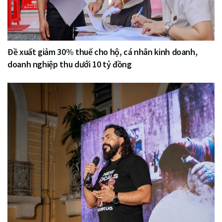
Đề xuất giảm 30% thuế cho hộ, cá nhân kinh doanh,
doanh nghiệp thu dưới 10 tỷ đồng