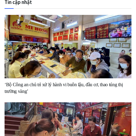
Tin cập nhật
‘Bộ Công an chủ trì xử lý hành vi buôn lậu, đầu cơ, thao túng thị
trường vàng’