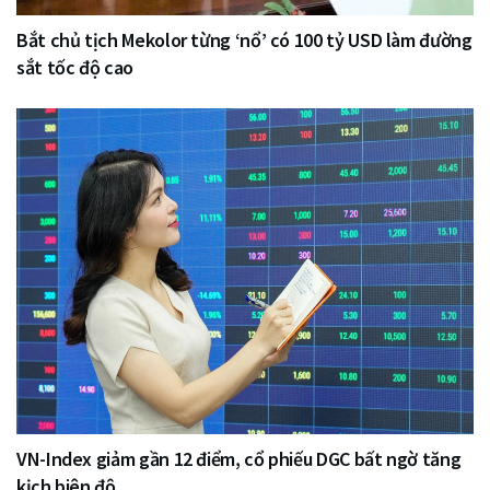
Bắt chủ tịch Mekolor từng ‘nổ’ có 100 tỷ USD làm đường
sắt tốc độ cao
VN-Index giảm gần 12 điểm, cổ phiếu DGC bất ngờ tăng
kịch biên độ