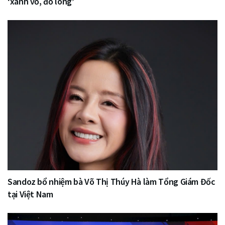
‘xanh vỏ, đỏ lòng’
Sandoz bổ nhiệm bà Võ Thị Thúy Hà làm Tổng Giám Đốc
tại Việt Nam