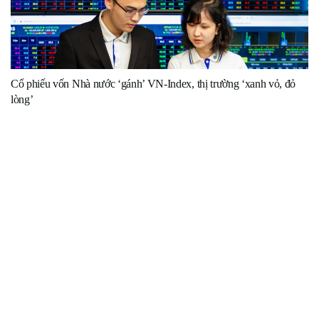
Cổ phiếu vốn Nhà nước ‘gánh’ VN-Index, thị trường ‘xanh vỏ, đỏ
lòng’