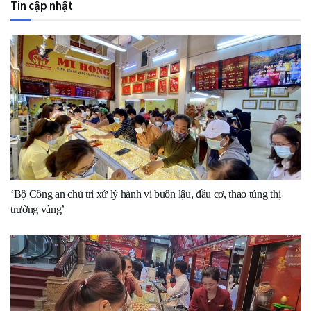
Tin cập nhật
‘Bộ Công an chủ trì xử lý hành vi buôn lậu, đầu cơ, thao túng thị
trường vàng’