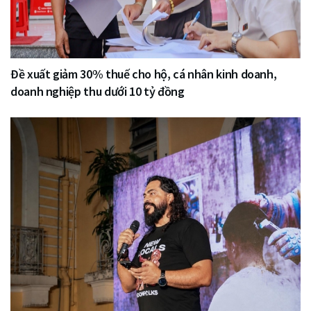
Đề xuất giảm 30% thuế cho hộ, cá nhân kinh doanh,
doanh nghiệp thu dưới 10 tỷ đồng