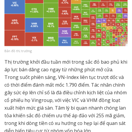
Bản đồ thị trường
Thị trường khởi đầu tuần mới trong sắc đỏ bao phủ khi
áp lực bán dâng cao ngay từ những phút mở cửa.
Trong suốt phiên sáng, VN-Index liên tục trượt dốc và
có thời điểm đánh mất mốc 1.790 điểm. Tác nhân chính
gây sức ép lên chỉ số là đà điều chỉnh kịch liệt của nhóm
cổ phiếu họ Vingroup, với việc VIC và VHM đồng loạt
xuất hiện mức giá sàn. Tâm lý bi quan nhanh chóng lan
tỏa khiến sắc đỏ chiếm ưu thế áp đảo với 255 mã giảm,
trong khi dòng tiền có xu hướng co hẹp lại để quan sát
diễn biến tiêu cực từ nhóm vốn hóa lớn.