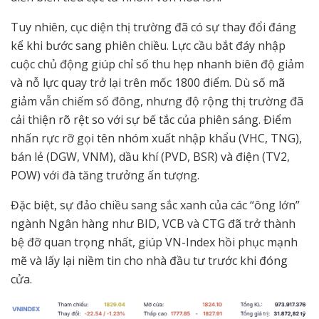
Tuy nhiên, cục diện thị trường đã có sự thay đổi đáng
kể khi bước sang phiên chiều. Lực cầu bắt đáy nhập
cuộc chủ động giúp chỉ số thu hẹp nhanh biên độ giảm
và nỗ lực quay trở lại trên mốc 1800 điểm. Dù số mã
giảm vẫn chiếm số đông, nhưng độ rộng thị trường đã
cải thiện rõ rệt so với sự bế tắc của phiên sáng. Điểm
nhấn rực rỡ gọi tên nhóm xuất nhập khẩu (VHC, TNG),
bán lẻ (DGW, VNM), dầu khí (PVD, BSR) và điện (TV2,
POW) với đà tăng trưởng ấn tượng.
Đặc biệt, sự đảo chiều sang sắc xanh của các “ông lớn”
ngành Ngân hàng như BID, VCB và CTG đã trở thành
bệ đỡ quan trọng nhất, giúp VN-Index hồi phục mạnh
mẽ và lấy lại niềm tin cho nhà đầu tư trước khi đóng
cửa.