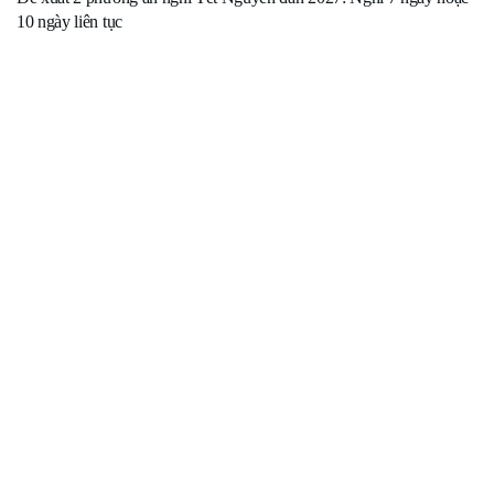
10 ngày liên tục