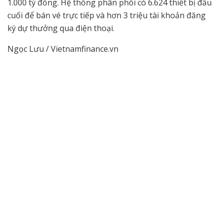
1.000 tỷ đồng. Hệ thống phân phối có 6.624 thiết bị đầu
cuối để bán vé trực tiếp và hơn 3 triệu tài khoản đăng
ký dự thưởng qua điện thoại.
Ngọc Lưu / Vietnamfinance.vn