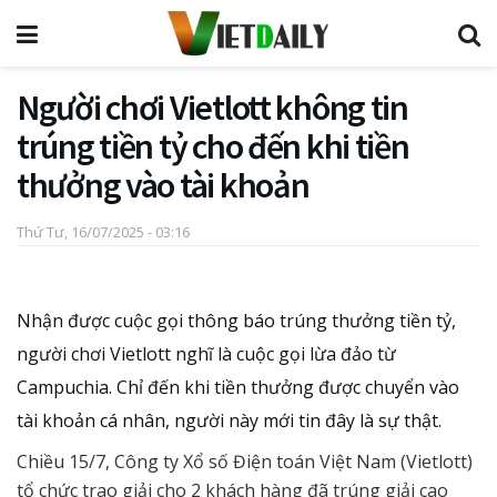
Người chơi Vietlott không tin
trúng tiền tỷ cho đến khi tiền
thưởng vào tài khoản
Thứ Tư, 16/07/2025 - 03:16
Nhận được cuộc gọi thông báo trúng thưởng tiền tỷ,
người chơi Vietlott nghĩ là cuộc gọi lừa đảo từ
Campuchia. Chỉ đến khi tiền thưởng được chuyển vào
tài khoản cá nhân, người này mới tin đây là sự thật.
Chiều 15/7, Công ty Xổ số Điện toán Việt Nam (Vietlott)
tổ chức trao giải cho 2 khách hàng đã trúng giải cao