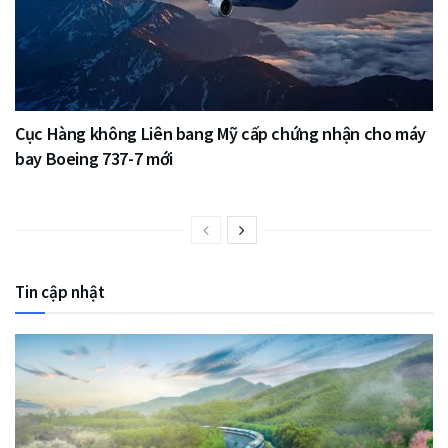
Cục Hàng không Liên bang Mỹ cấp chứng nhận cho máy
bay Boeing 737-7 mới
Tin cập nhật