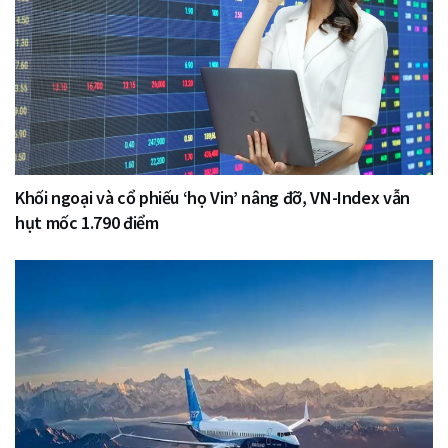
Khối ngoại và cổ phiếu ‘họ Vin’ nâng đỡ, VN-Index vẫn
hụt mốc 1.790 điểm