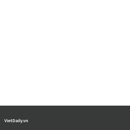
VietDaily.vn