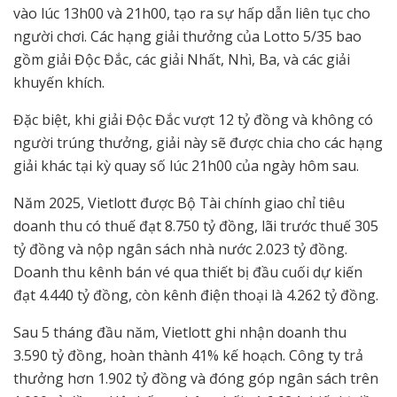
vào lúc 13h00 và 21h00, tạo ra sự hấp dẫn liên tục cho
người chơi. Các hạng giải thưởng của Lotto 5/35 bao
gồm giải Độc Đắc, các giải Nhất, Nhì, Ba, và các giải
khuyến khích.
Đặc biệt, khi giải Độc Đắc vượt 12 tỷ đồng và không có
người trúng thưởng, giải này sẽ được chia cho các hạng
giải khác tại kỳ quay số lúc 21h00 của ngày hôm sau.
Năm 2025, Vietlott được Bộ Tài chính giao chỉ tiêu
doanh thu có thuế đạt 8.750 tỷ đồng, lãi trước thuế 305
tỷ đồng và nộp ngân sách nhà nước 2.023 tỷ đồng.
Doanh thu kênh bán vé qua thiết bị đầu cuối dự kiến
đạt 4.440 tỷ đồng, còn kênh điện thoại là 4.262 tỷ đồng.
Sau 5 tháng đầu năm, Vietlott ghi nhận doanh thu
3.590 tỷ đồng, hoàn thành 41% kế hoạch. Công ty trả
thưởng hơn 1.902 tỷ đồng và đóng góp ngân sách trên