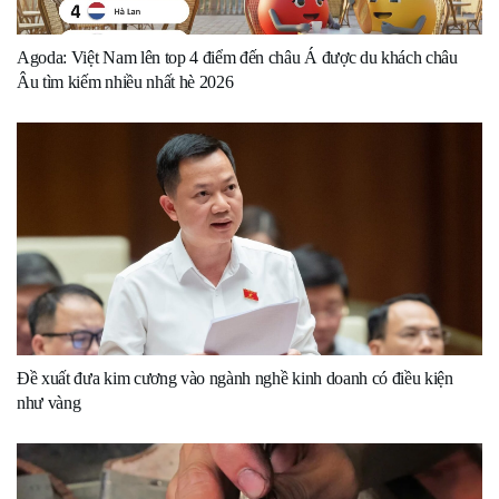
Agoda: Việt Nam lên top 4 điểm đến châu Á được du khách châu
Âu tìm kiếm nhiều nhất hè 2026
Đề xuất đưa kim cương vào ngành nghề kinh doanh có điều kiện
như vàng