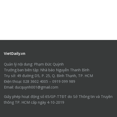
VietDaily.vn
Quản lý nội dung: Phạm Đức Quỳnh
Trưởng ban biên tập: Nhà báo Nguyễn Thanh Bình
Trụ sở: 49 đường D5, P. 25, Q. Bình Thạnh, TP. HCM
Điện thoại: 028 3602 4005 – 0919 099 989
Email: ducquynh001@gmail.com
Giấy phép hoạt động số 65/GP-TTĐT do Sở Thông tin và Truyền
thông TP. HCM cấp ngày 4-10-2019