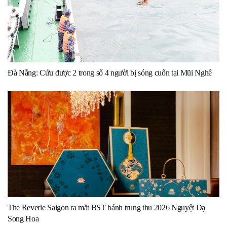
Đà Nẵng: Cứu được 2 trong số 4 người bị sóng cuốn tại Mũi Nghê
The Reverie Saigon ra mắt BST bánh trung thu 2026 Nguyệt Dạ
Song Hoa