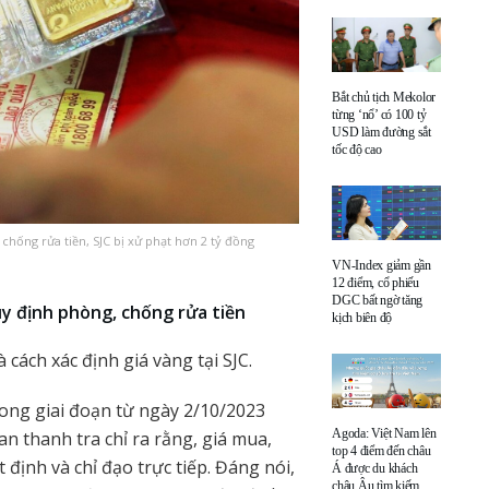
Bắt chủ tịch Mekolor
từng ‘nổ’ có 100 tỷ
USD làm đường sắt
tốc độ cao
chống rửa tiền, SJC bị xử phạt hơn 2 tỷ đồng
VN-Index giảm gần
12 điểm, cổ phiếu
DGC bất ngờ tăng
y định phòng, chống rửa tiền
kịch biên độ
 cách xác định giá vàng tại SJC.
rong giai đoạn từ ngày 2/10/2023
Agoda: Việt Nam lên
n thanh tra chỉ ra rằng, giá mua,
top 4 điểm đến châu
 định và chỉ đạo trực tiếp. Đáng nói,
Á được du khách
châu Âu tìm kiếm