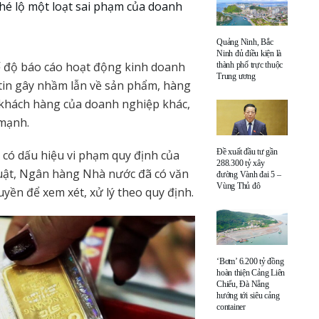
hé lộ một loạt sai phạm của doanh
Quảng Ninh, Bắc
Ninh đủ điều kiện là
hế độ báo cáo hoạt động kinh doanh
thành phố trực thuộc
Trung ương
tin gây nhầm lẫn về sản phẩm, hàng
khách hàng của doanh nghiệp khác,
 mạnh.
Đề xuất đầu tư gần
 có dấu hiệu vi phạm quy định của
288.300 tỷ xây
luật, Ngân hàng Nhà nước đã có văn
đường Vành đai 5 –
Vùng Thủ đô
yền để xem xét, xử lý theo quy định.
‘Bơm’ 6.200 tỷ đồng
hoàn thiện Cảng Liên
Chiểu, Đà Nẵng
hướng tới siêu cảng
container