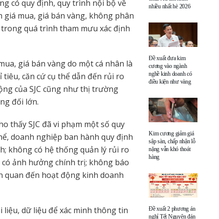
g có quy định, quy trình nội bộ về
nhiều nhất hè 2026
ịnh giá mua, giá bán vàng, không phân
n trong quá trình tham mưu xác định
Đề xuất đưa kim
á mua, giá bán vàng do một cá nhân là
cương vào ngành
nghề kinh doanh có
tiêu, căn cứ cụ thể dẫn đến rủi ro
điều kiện như vàng
ộng của SJC cũng như thị trường
ng đối lớn.
cho thấy SJC đã vi phạm một số quy
Kim cương giảm giá
thể, doanh nghiệp ban hành quy định
sập sàn, chấp nhận lỗ
h; không có hệ thống quản lý rủi ro
nặng vẫn khó thoát
hàng
 có ảnh hưởng chính trị; không báo
liên quan đến hoạt động kinh doanh
 liệu, dữ liệu để xác minh thông tin
Đề xuất 2 phương án
nghỉ Tết Nguyên đán