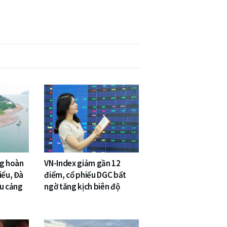
ng hoàn
VN-Index giảm gần 12
iểu, Đà
điểm, cổ phiếu DGC bất
êu cảng
ngờ tăng kịch biên độ