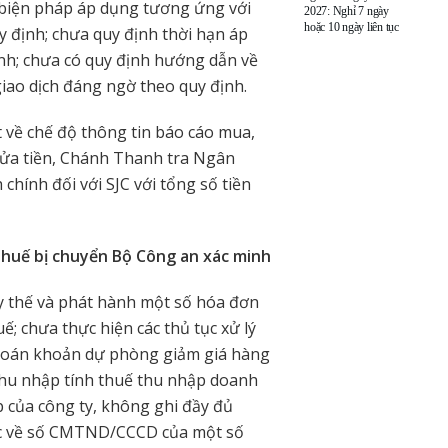
c biện pháp áp dụng tương ứng với
2027: Nghỉ 7 ngày
hoặc 10 ngày liên tục
y định; chưa quy định thời hạn áp
ịnh; chưa có quy định hướng dẫn về
giao dịch đáng ngờ theo quy định.
t về chế độ thông tin báo cáo mua,
ửa tiền, Chánh Thanh tra Ngân
hính đối với SJC với tổng số tiền
thuế bị chuyển Bộ Công an xác minh
ay thế và phát hành một số hóa đơn
 chưa thực hiện các thủ tục xử lý
h toán khoản dự phòng giảm giá hàng
thu nhập tính thuế thu nhập doanh
 của công ty, không ghi đầy đủ
xác về số CMTND/CCCD của một số