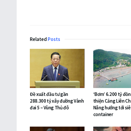
Related
Posts
Đề xuất đầu tư gần
‘Bơm’ 6.200 tỷ đồ
288.300 tỷ xây đường Vành
thiện Cảng Liên Ch
đai 5 – Vùng Thủ đô
Nẵng hướng tới si
container