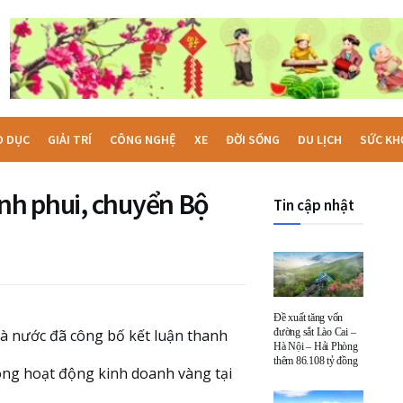
O DỤC
GIẢI TRÍ
CÔNG NGHỆ
XE
ĐỜI SỐNG
DU LỊCH
SỨC KH
anh phui, chuyển Bộ
Tin cập nhật
Đề xuất tăng vốn
à nước đã công bố kết luận thanh
đường sắt Lào Cai –
Hà Nội – Hải Phòng
thêm 86.108 tỷ đồng
rong hoạt động kinh doanh vàng tại