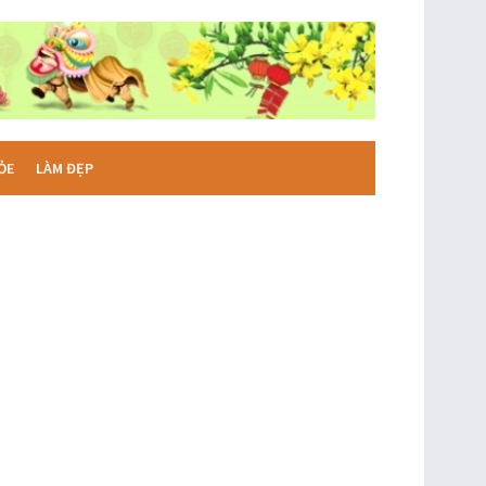
ỎE
LÀM ĐẸP