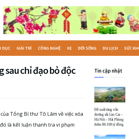
O DỤC
GIẢI TRÍ
CÔNG NGHỆ
XE
ĐỜI SỐNG
DU LỊCH
SỨC KH
ng sau chỉ đạo bỏ độc
Tin cập nhật
Đề xuất tăng vốn
 của Tổng Bí thư Tô Lâm về việc xóa
đường sắt Lào Cai –
Hà Nội – Hải Phòng
ó là kết luận thanh tra vi phạm
thêm 86.108 tỷ đồng