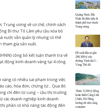
Quảng Ninh, Bắc
Ninh đủ điều kiện là
thành phố trực thuộc
ược Trung ương về cơ chế, chính sách
Trung ương
Tổng Bí thư Tô Lâm yêu cầu xóa bỏ
à nước vẫn quản lý nhưng có thể
 tham gia sản xuất.
Đề xuất đầu tư gần
HNN) công bố kết luận thanh tra về
288.300 tỷ xây
đường Vành đai 5 –
oạt động kinh doanh vàng tại 4 công
Vùng Thủ đô
h vàng có nhiều sai phạm trong việc
báo cáo, hóa đơn, chứng từ… Qua đó
‘Bơm’ 6.200 tỷ đồng
ng chỉ đến từ cung – cầu thị trường
hoàn thiện Cảng Liên
 từ các doanh nghiệp kinh doanh
Chiểu, Đà Nẵng
hướng tới siêu cảng
 thị phần có khả năng tác động đến
container