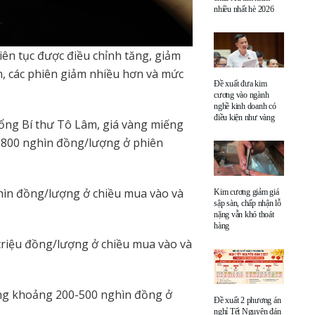
nhiều nhất hè 2026
iên tục được điều chỉnh tăng, giảm
ên, các phiên giảm nhiều hơn và mức
Đề xuất đưa kim
cương vào ngành
nghề kinh doanh có
điều kiện như vàng
Tổng Bí thư Tô Lâm, giá vàng miếng
ng 800 nghìn đồng/lượng ở phiên
ghìn đồng/lượng ở chiều mua vào và
Kim cương giảm giá
sập sàn, chấp nhận lỗ
nặng vẫn khó thoát
hàng
 triệu đồng/lượng ở chiều mua vào và
tăng khoảng 200-500 nghìn đồng ở
Đề xuất 2 phương án
nghỉ Tết Nguyên đán