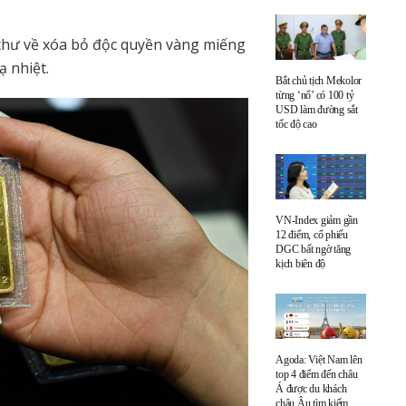
 thư về xóa bỏ độc quyền vàng miếng
ạ nhiệt.
Bắt chủ tịch Mekolor
từng ‘nổ’ có 100 tỷ
USD làm đường sắt
tốc độ cao
VN-Index giảm gần
12 điểm, cổ phiếu
DGC bất ngờ tăng
kịch biên độ
Agoda: Việt Nam lên
top 4 điểm đến châu
Á được du khách
châu Âu tìm kiếm