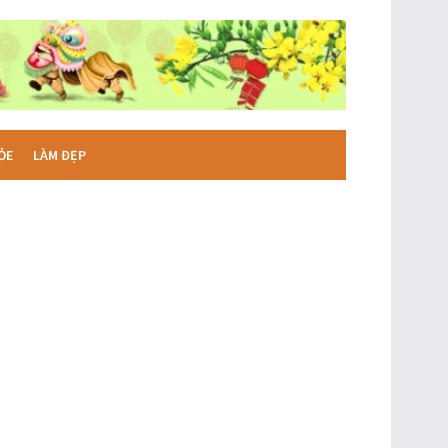
ỎE
LÀM ĐẸP