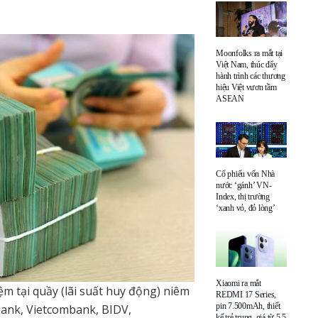
Moonfolks ra mắt tại
Việt Nam, thúc đẩy
hành trình các thương
hiệu Việt vươn tầm
ASEAN
Cổ phiếu vốn Nhà
nước ‘gánh’ VN-
Index, thị trường
‘xanh vỏ, đỏ lòng’
Xiaomi ra mắt
ệm tại quầy (lãi suất huy động) niêm
REDMI 17 Series,
pin 7.500mAh, thiết
bank, Vietcombank, BIDV,
kế trẻ trung, giá từ 5,5