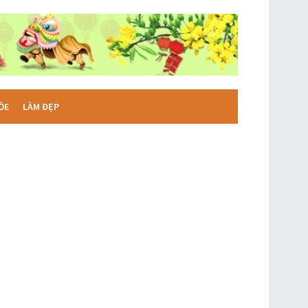
ỎE
LÀM ĐẸP