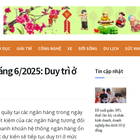
O DỤC
GIẢI TRÍ
CÔNG NGHỆ
XE
ĐỜI SỐNG
DU LỊCH
SỨC KH
háng 6/2025: Duy trì ở
Tin cập nhật
Đề xuất giảm 30%
ại quầy tại các ngân hàng trong ngày
thuế cho hộ, cá nhân
iết kiệm của các ngân hàng tương đối
kinh doanh, doanh
nghiệp thu dưới 10 tỷ
h thanh khoản hệ thống ngân hàng ổn
đồng
 dự kiến sẽ tiếp tục duy trì ở mức