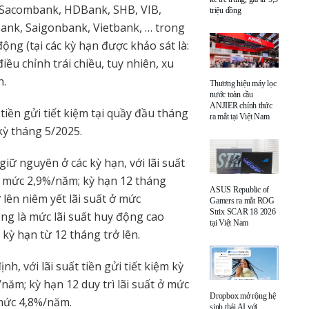
 Sacombank, HDBank, SHB, VIB,
triệu đồng
nk, Saigonbank, Vietbank, … trong
ộng (tại các kỳ hạn được khảo sát là:
ều chỉnh trái chiều, tuy nhiên, xu
h.
Thương hiệu máy lọc
nước toàn cầu
ANJIER chính thức
iền gửi tiết kiệm tại quầy đầu tháng
ra mắt tại Việt Nam
kỳ tháng 5/2025.
giữ nguyên ở các kỳ hạn, với lãi suất
ở mức 2,9%/năm; kỳ hạn 12 tháng
ASUS Republic of
lên niêm yết lãi suất ở mức
Gamers ra mắt ROG
Strix SCAR 18 2026
ng là mức lãi suất huy động cao
tại Việt Nam
ỳ hạn từ 12 tháng trở lên.
nh, với lãi suất tiền gửi tiết kiệm kỳ
năm; kỳ hạn 12 duy trì lãi suất ở mức
Dropbox mở rộng hệ
mức 4,8%/năm.
sinh thái AI với