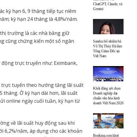
ChatGPT, Claude, và
Gemini
các kỳ hạn 6, 9 tháng tiếp tục niêm
năm; kỳ hạn 24 tháng là 4,8%/năm.
ị trường là các nhà băng giữ
ờng cũng chứng kiến một số ngân
Sandoz bổ nhiệm bà
Võ Thị Thúy Hà làm
Tổng Giám Đốc tại
Việt Nam
y động trực truyến như: Eximbank,
 trực tuyến theo hướng tăng lãi suất
Khởi động xét chọn
 tháng. Ở kỳ hạn dài hơn, lãi suất
Doanh nghiệp đạt
chuẩn văn hóa kinh
ửi online ngày cuối tuần, kỳ hạn từ
doanh Việt Nam 2026
ờng về lãi suất huy động sau khi
 tới 6,2%/năm, áp dụng cho các khoản
Booking.com khơi