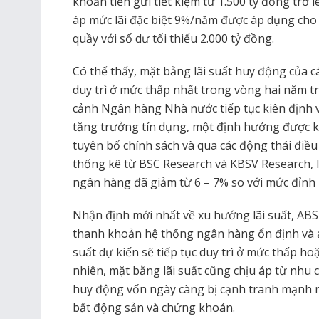
khoản tiền gửi tiết kiệm từ 1.500 tỷ đồng trở
áp mức lãi đặc biệt 9%/năm được áp dụng cho k
quầy với số dư tối thiểu 2.000 tỷ đồng.
Có thể thấy, mặt bằng lãi suất huy động của 
duy trì ở mức thấp nhất trong vòng hai năm trở
cảnh Ngân hàng Nhà nước tiếp tục kiên định vớ
tăng trưởng tín dụng, một định hướng được k
tuyên bố chính sách và qua các động thái đi
thống kê từ BSC Research và KBSV Research, l
ngân hàng đã giảm từ 6 – 7% so với mức đỉnh
Nhận định mới nhất về xu hướng lãi suất, ABS
thanh khoản hệ thống ngân hàng ổn định và áp
suất dự kiến sẽ tiếp tục duy trì ở mức thấp ho
nhiên, mặt bằng lãi suất cũng chịu áp từ nhu c
huy động vốn ngày càng bị cạnh tranh mạnh m
bất động sản và chứng khoán.