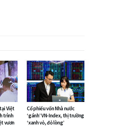
ại Việt
Cổ phiếu vốn Nhà nước
h trình
‘gánh’ VN-Index, thị trường
ệt vươn
‘xanh vỏ, đỏ lòng’