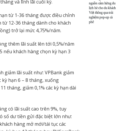
tháng và lĩnh lãi cuối kỳ.
nguồn cảm hứng du
lịch hè cho du khách
Việt thông qua trải
ỳ hạn từ 1-36 tháng được điều chỉnh
nghiệm pop-up cà
hạn từ 12-36 tháng dành cho khách
phê
đồng) trở lại mức 4,75%/năm.
g thêm lãi suất lên tới 0,5%/năm
25 nếu khách hàng chọn kỳ hạn 3
nh giảm lãi suất như: VPBank giảm
c kỳ hạn 6 – 8 tháng, xuống
11 tháng, giảm 0,1% các kỳ hạn dài
ng có lãi suất cao trên 9%, tuy
 số dư tiền gửi đặc biệt lớn như:
khách hàng mở mới/tái tục các