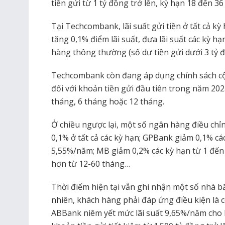
tiền gửi từ 1 tỷ đồng trở lên, kỳ hạn 18 đến 36 
Tại Techcombank, lãi suất gửi tiền ở tất cả k
tăng 0,1% điểm lãi suất, đưa lãi suất các kỳ 
hàng thông thường (số dư tiền gửi dưới 3 tỷ 
Techcombank còn đang áp dụng chính sách cộn
đối với khoản tiền gửi đầu tiên trong năm 20
tháng, 6 tháng hoặc 12 tháng.
Ở chiều ngược lại, một số ngân hàng điều chỉ
0,1% ở tất cả các kỳ hạn; GPBank giảm 0,1% cá
5,55%/năm; MB giảm 0,2% các kỳ hạn từ 1 đến 
hơn từ 12-60 tháng…
Thời điểm hiện tại vẫn ghi nhận một số nhà bă
nhiên, khách hàng phải đáp ứng điều kiện là có
ABBank niêm yết mức lãi suất 9,65%/năm cho 