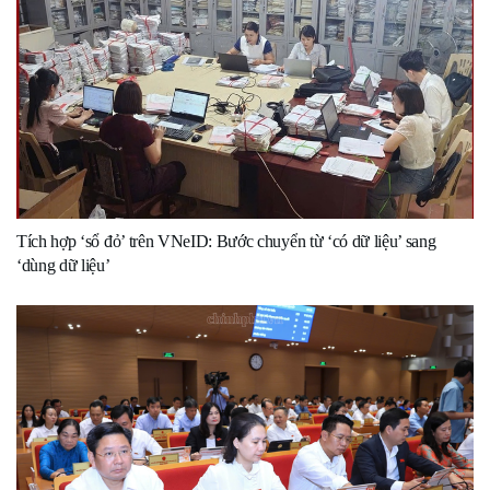
Tích hợp ‘sổ đỏ’ trên VNeID: Bước chuyển từ ‘có dữ liệu’ sang
‘dùng dữ liệu’