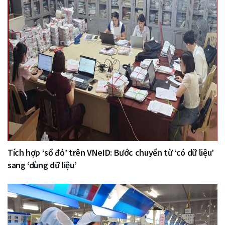
Tích hợp ‘sổ đỏ’ trên VNeID: Bước chuyển từ ‘có dữ liệu’
sang ‘dùng dữ liệu’