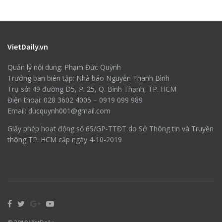
VietDaily.vn
Quản lý nội dung: Phạm Đức Quỳnh
Trưởng ban biên tập: Nhà báo Nguyễn Thanh Bình
Trụ sở: 49 đường D5, P. 25, Q. Bình Thạnh, TP. HCM
Điện thoại: 028 3602 4005 – 0919 099 989
Email: ducquynh001@gmail.com
Giấy phép hoạt động số 65/GP-TTĐT do Sở Thông tin và Truyền
thông TP. HCM cấp ngày 4-10-2019