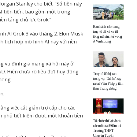
rgan Stanley cho biết: “Số tiền này
 AI tiên tiến, bao gồm một trong
nền tảng chủ lực Grok.”
Ban hành cáo trạng
truy tố tài xế xe tải
ình AI Grok 3 vào tháng 2. Elon Musk
tông nữ sinh tử vong
h tích hợp mô hình AI này với nền
ở Vĩnh Long
ng vụ định giá mạng xã hội này ở
SD. Hiện chưa rõ liệu đợt huy động
Truy tố 65 bị can
hông.
trong vụ ‘đại án’ xảy
ra tại Viện Pháp y tâm
thần Trung ương
n.
ng việc cắt giảm trợ cấp cho các
nh phủ tiết kiệm được một khoản tiền
Tổ chức thi lại tất cả
các môn tại Điểm thi
Trường THPT
Chuyên Tuyên