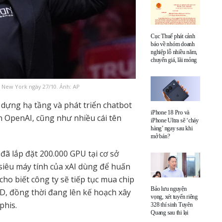
Cục Thuế phát cảnh
báo về nhóm doanh
nghiệp lỗ nhiều năm,
chuyển giá, lãi mỏng
 New York ngày 27/10. Ảnh: AP
 dựng hạ tầng và phát triển chatbot
iPhone 18 Pro và
ớn OpenAI, cũng như nhiều cái tên
iPhone Ultra sẽ ‘cháy
hàng’ ngay sau khi
mở bán?
 đã lắp đặt 200.000 GPU tại cơ sở
siêu máy tính của xAI dùng để huấn
cho biết công ty sẽ tiếp tục mua chip
Bảo lưu nguyện
D, đồng thời đang lên kế hoạch xây
vọng, xét tuyển riêng
phis.
328 thí sinh Tuyên
Quang sau thi lại