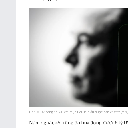
Elon Musk công bố xAI với mục tiêu là hiểu được bản chất thực s
Năm ngoái, xAI cũng đã huy động được 6 tỷ US