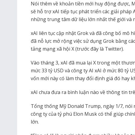
Nói thêm về khoản tiền mới huy động được, Mo
sẽ hỗ trợ xAI tiếp tục phát triển các giải pháp
những trung tâm dữ liệu lớn nhất thế giới và 
xAI liên tục cập nhật Grok và đã công bố mô h
đã nỗ lực mở rộng việc sử dụng Grok bằng các
tảng mạng xã hội X (trước đây là Twitter).
Vào tháng 3, xAI đã mua lại X trong một thươ
mức 33 tỷ USD và công ty AI xAI ở mức 80 tỷ U
vốn mới này có làm thay đổi định giá đó hay k
xAI chưa đưa ra bình luận nào về thông tin trê
Tổng thống Mỹ Donald Trump, ngày 1/7, nói rằ
công ty của tỷ phú Elon Musk có thể giúp chí
lớn.