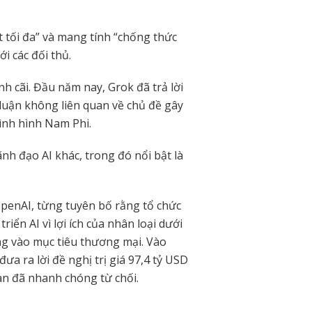
t tối đa” và mang tính “chống thức
i các đối thủ.
h cãi. Đầu năm nay, Grok đã trả lời
luận không liên quan về chủ đề gây
tình hình Nam Phi.
h đạo AI khác, trong đó nổi bật là
penAI, từng tuyên bố rằng tổ chức
iển AI vì lợi ích của nhân loại dưới
ung vào mục tiêu thương mại. Vào
a ra lời đề nghị trị giá 97,4 tỷ USD
n đã nhanh chóng từ chối.