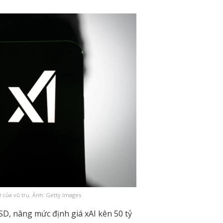
ự của vũ trụ. Ảnh: Getty Images
D, nâng mức định giá xAI kên 50 tỷ