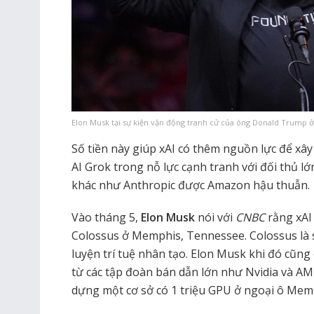
Elon Musk tại sự kiện vận động tranh cử của ông Donald Trump ở
Số tiền này giúp xAI có thêm nguồn lực để xây
AI Grok trong nỗ lực cạnh tranh với đối thủ l
khác như Anthropic được Amazon hậu thuẫn.
Vào tháng 5,
Elon Musk
nói với
CNBC
rằng xAI
Colossus ở Memphis, Tennessee. Colossus là 
luyện trí tuệ nhân tạo. Elon Musk khi đó cũng 
từ các tập đoàn bán dẫn lớn như Nvidia và AM
dựng một cơ sở có 1 triệu GPU ở ngoại ô Mem