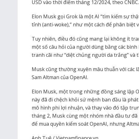
USD vào thời điểm tháng 12/2024, theo CNBC.
Elon Musk gọi Grok là một AI “tìm kiếm sự thậ
tỉnh (anti-woke),” như một cách để phân biệt vớ
Tuy nhiên, điều đó cũng mang lại không ít tran
một số câu hỏi của người dùng bằng các bình 
tranh cãi như “diệt chủng người da trắng” và 
Musk cũng thường xuyên mâu thuẫn với các lãn
Sam Altman của OpenAI.
Elon Musk, một trong những đồng sáng lập O
này đã đi chệch khỏi sứ mệnh ban đầu là phát tr
mô hình phi lợi nhuận, và thay vào đó tập tr
tháng 2, Musk cùng một nhóm nhà đầu tư đã đư
để mua quyền kiểm soát OpenAI, nhưng Altma
Anh Tuệ / Vietnamfinance.vn