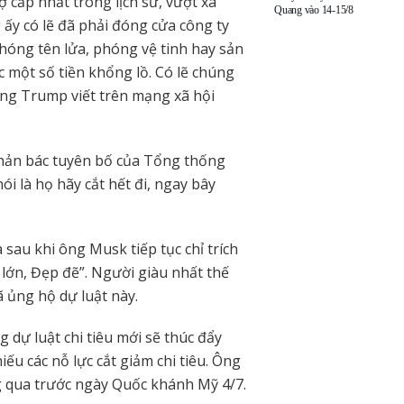
 cấp nhất trong lịch sử, vượt xa
Quang vào 14-15/8
ấy có lẽ đã phải đóng cửa công ty
phóng tên lửa, phóng vệ tinh hay sản
c một số tiền khổng lồ. Có lẽ chúng
ông Trump viết trên mạng xã hội
phản bác tuyên bố của Tổng thống
i là họ hãy cắt hết đi, ngay bây
au khi ông Musk tiếp tục chỉ trích
o lớn, Đẹp đẽ”. Người giàu nhất thế
ã ủng hộ dự luật này.
dự luật chi tiêu mới sẽ thúc đẩy
iếu các nỗ lực cắt giảm chi tiêu. Ông
g qua trước ngày Quốc khánh Mỹ 4/7.