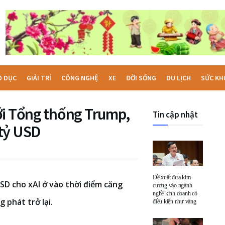
O DỤC
GIẢI TRÍ
CÔNG NGHỆ
XE
ĐỜI SỐNG
DU LỊCH
SỨC KH
ới Tổng thống Trump,
Tin cập nhật
 tỷ USD
Đề xuất đưa kim
SD cho xAI ở vào thời điểm căng
cương vào ngành
nghề kinh doanh có
phát trở lại.
điều kiện như vàng