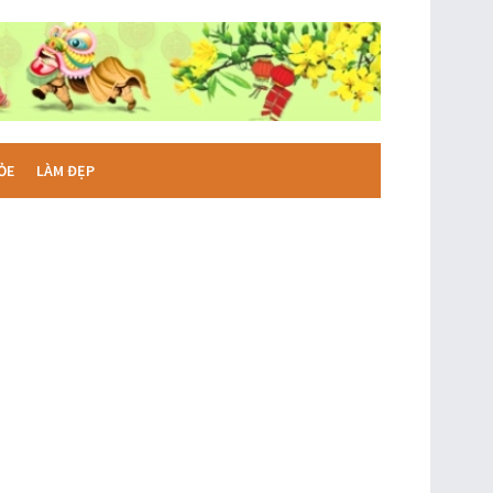
ỎE
LÀM ĐẸP