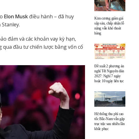
do
Elon Musk
điều hành – đã huy
Kim cương giảm giá
sập sàn, chấp nhận lỗ
Stanley.
nặng vẫn khó thoát
hàng
bảo đảm và các khoản vay kỳ hạn,
g qua đầu tư chiến lược bằng vốn cổ
Đề xuất 2 phương án
nghỉ Tết Nguyên đán
2027: Nghỉ 7 ngày
hoặc 10 ngày liên tục
Hệ thống thu phí cao
tốc Bắc-Nam vẫn gặp
trục trặc sau nhiều lần
khắc phục