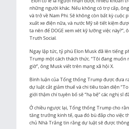
“Elon có lẽ là người nhận được nhiều khoản trợ
những người khác. Nếu không có trợ cấp, ông 
và trở về Nam Phi. Sẽ không còn bất kỳ cuộc 
xuất xe điện nữa, và nước Mỹ sẽ tiết kiệm đượ
ta nên để DOGE xem xét kỹ lưỡng việc này?”, 
Truth Social.
Ngay lập tức, tỷ phú Elon Musk đã lên tiếng 
Trump một cách thách thức. “Tôi đang muốn nó
giờ”, ông Musk viết trên mạng xã hội X.
Bình luận của Tổng thống Trump được đưa ra s
dự luật cắt giảm thuế và chi tiêu toàn diện “T
giới thậm chí tuyên bố sẽ “hạ bệ” các nghị sĩ đ
Ở chiều ngược lại, Tổng thống Trump cho rằng 
tăng trưởng kinh tế, qua đó bù đắp cho việc th
chủ Nhà Trắng tin rằng dự luật sẽ được thôn