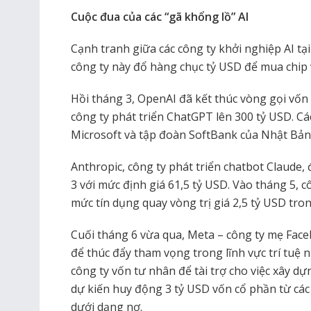
Cuộc đua của các “gã khổng lồ” AI
Cạnh tranh giữa các công ty khởi nghiệp AI tạ
công ty này đổ hàng chục tỷ USD để mua chip 
Hồi tháng 3, OpenAI đã kết thúc vòng gọi vốn 
công ty phát triển ChatGPT lên 300 tỷ USD. C
Microsoft và tập đoàn SoftBank của Nhật Bản
Anthropic, công ty phát triển chatbot Claude,
3 với mức định giá 61,5 tỷ USD. Vào tháng 5, 
mức tín dụng quay vòng trị giá 2,5 tỷ USD tro
Cuối tháng 6 vừa qua, Meta – công ty mẹ Fac
để thúc đẩy tham vọng trong lĩnh vực trí tuệ n
công ty vốn tư nhân để tài trợ cho việc xây dự
dự kiến huy động 3 tỷ USD vốn cổ phần từ các
dưới dạng nợ.