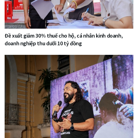
Đề xuất giảm 30% thuế cho hộ, cá nhân kinh doanh,
doanh nghiệp thu dưới 10 tỷ đồng