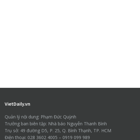
VietDaily.vn
Quản lý nội dung: Phạm Đức Quỳnh
Trưởng ban biên tập: Nhà báo Nguyễn Thanh Bình
Trụ sở: 49 đường D5, P. 25, Q. Bình Thạnh, TP. HCM
Điện thoại: 028 3602 4005 – 0919 099 989