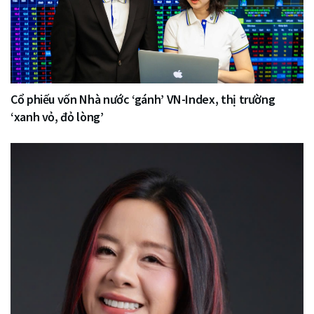
Cổ phiếu vốn Nhà nước ‘gánh’ VN-Index, thị trường
‘xanh vỏ, đỏ lòng’