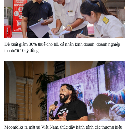
Đề xuất giảm 30% thuế cho hộ, cá nhân kinh doanh, doanh nghiệp
thu dưới 10 tỷ đồng
Moonfolks ra mắt tại Việt Nam, thúc đẩy hành trình các thương hiệu