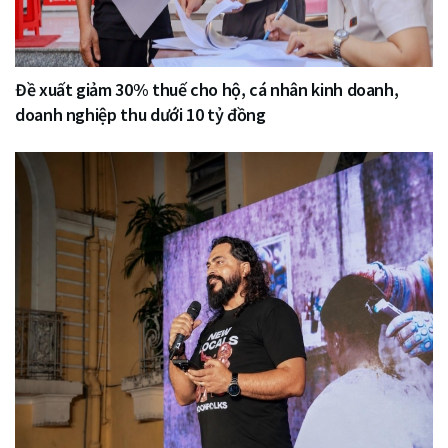
Đề xuất giảm 30% thuế cho hộ, cá nhân kinh doanh,
doanh nghiệp thu dưới 10 tỷ đồng