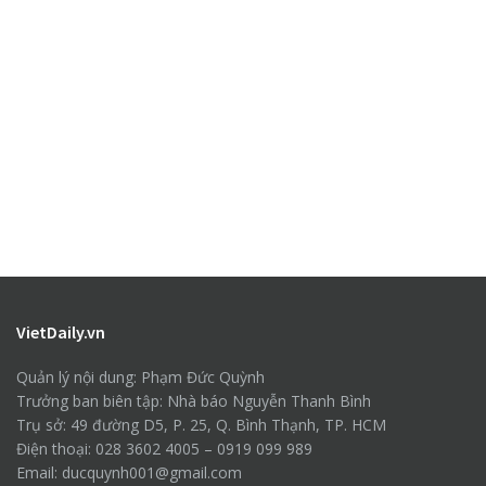
VietDaily.vn
Quản lý nội dung: Phạm Đức Quỳnh
Trưởng ban biên tập: Nhà báo Nguyễn Thanh Bình
Trụ sở: 49 đường D5, P. 25, Q. Bình Thạnh, TP. HCM
Điện thoại: 028 3602 4005 – 0919 099 989
Email: ducquynh001@gmail.com