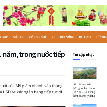
O DỤC
GIẢI TRÍ
CÔNG NGHỆ
XE
ĐỜI SỐNG
DU LỊCH
SỨC KH
1 năm, trong nước tiếp
Tin cập nhật
Đề xuất tăng vốn
m phát của Mỹ giảm nhanh vào tháng
đường sắt Lào Cai –
á USD tại các ngân hàng tiếp tục đi
Hà Nội – Hải Phòng
thêm 86.108 tỷ đồng