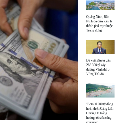
Quảng Ninh, Bắc
Ninh đủ điều kiện là
thành phố trực thuộc
Trung ương
Đề xuất đầu tư gần
288.300 tỷ xây
đường Vành đai 5 –
Vùng Thủ đô
‘Bơm’ 6.200 tỷ đồng
hoàn thiện Cảng Liên
Chiểu, Đà Nẵng
hướng tới siêu cảng
container