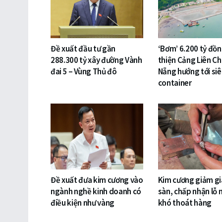
Đề xuất đầu tư gần
‘Bơm’ 6.200 tỷ đồ
288.300 tỷ xây đường Vành
thiện Cảng Liên Ch
đai 5 – Vùng Thủ đô
Nẵng hướng tới si
container
Đề xuất đưa kim cương vào
Kim cương giảm gi
ngành nghề kinh doanh có
sàn, chấp nhận lỗ 
điều kiện như vàng
khó thoát hàng