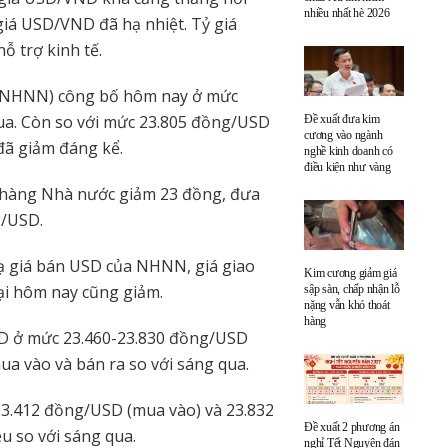
nhiều nhất hè 2026
 giá USD/VND đã hạ nhiệt. Tỷ giá
ỗ trợ kinh tế.
 (NHNN) công bố hôm nay ở mức
ua. Còn so với mức 23.805 đồng/USD
Đề xuất đưa kim
cương vào ngành
đã giảm đáng kể.
nghề kinh doanh có
điều kiện như vàng
 hàng Nhà nước giảm 23 đồng, đưa
g/USD.
ạ giá bán USD của NHNN, giá giao
Kim cương giảm giá
ại hôm nay cũng giảm.
sập sàn, chấp nhận lỗ
nặng vẫn khó thoát
hàng
SD ở mức 23.460-23.830 đồng/USD
ua vào và bán ra so với sáng qua.
23.412 đồng/USD (mua vào) và 23.832
Đề xuất 2 phương án
u so với sáng qua.
nghỉ Tết Nguyên đán