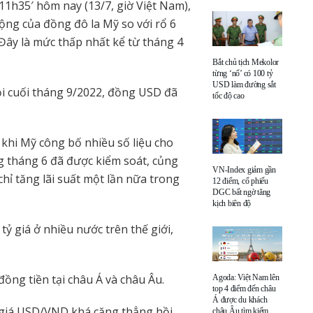
11h35′ hôm nay (13/7, giờ Việt Nam),
động của đồng đô la Mỹ so với rổ 6
Đây là mức thấp nhất kể từ tháng 4
Bắt chủ tịch Mekolor
từng ‘nổ’ có 100 tỷ
USD làm đường sắt
ồi cuối tháng 9/2022, đồng USD đã
tốc độ cao
 khi Mỹ công bố nhiều số liệu cho
g tháng 6 đã được kiểm soát, củng
VN-Index giảm gần
chỉ tăng lãi suất một lần nữa trong
12 điểm, cổ phiếu
DGC bất ngờ tăng
kịch biên độ
ỷ giá ở nhiều nước trên thế giới,
ồng tiền tại châu Á và châu Âu.
Agoda: Việt Nam lên
top 4 điểm đến châu
Á được du khách
giá USD/VND khá căng thẳng hồi
châu Âu tìm kiếm