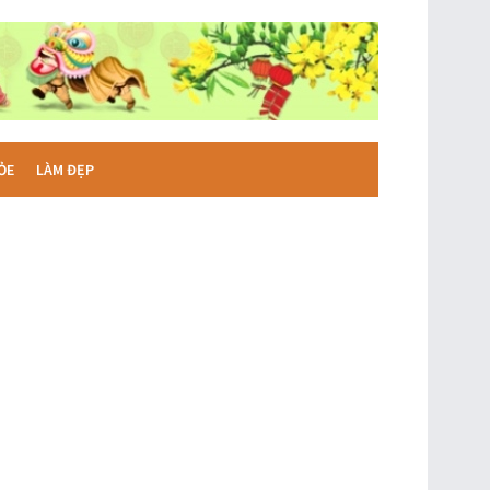
ỎE
LÀM ĐẸP