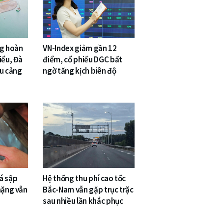
ng hoàn
VN-Index giảm gần 12
iểu, Đà
điểm, cổ phiếu DGC bất
êu cảng
ngờ tăng kịch biên độ
á sập
Hệ thống thu phí cao tốc
nặng vẫn
Bắc-Nam vẫn gặp trục trặc
sau nhiều lần khắc phục