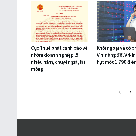
Cục Thuế phát cảnh báo về
Khối ngoại và cổ p
nhóm doanh nghiệp lỗ
Vin’ nâng đỡ, VN-I
nhiều năm, chuyển giá, lãi
hụt mốc 1.790 điể
mỏng