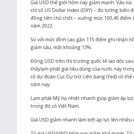
Giá USD thế giới hôm nay giảm mạnh. Vào lúc 
chỉ số US Dollar Index (DXY) – đo lường biến 
đồng tiền chủ chốt – xuống mức 100,45 điểm. 
năm 2022.
So với mức đỉnh cao gần 115 điểm ghi nhận h
giảm sâu, mất khoảng 13%.
Đồng USD trên thị trường quốc tế lao dốc sau
thấylạm phát giá tiêu dùng của nước này tron
cố dự đoán Cục Dự trữ Liên bang (Fed) có thể 
năm nay.
Lạm phát Mỹ hạ nhiệt nhanh giúp giảm áp lực t
trong đó có Việt Nam.
Giá USD giảm nhanh làm bớt áp lực lên nhiều đ
Tỷ giá USD/VND hôm nay giảm khá mạnh. Tỷ 