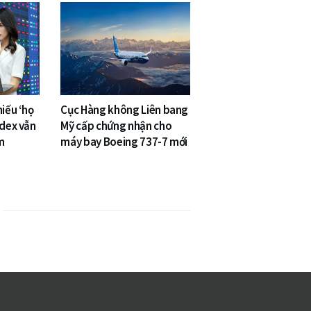
hiếu ‘họ
Cục Hàng không Liên bang
ndex vẫn
Mỹ cấp chứng nhận cho
m
máy bay Boeing 737-7 mới