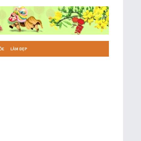
ỎE
LÀM ĐẸP