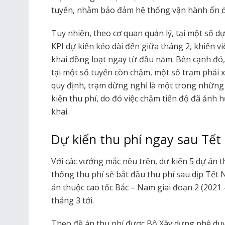
tuyến, nhằm bảo đảm hệ thống vận hành ổn đ
Tuy nhiên, theo cơ quan quản lý, tại một số d
KPI dự kiến kéo dài đến giữa tháng 2, khiến vi
khai đồng loạt ngay từ đầu năm. Bên cạnh đó
tại một số tuyến còn chậm, một số trạm phải x
quy định, trạm dừng nghỉ là một trong những 
kiện thu phí, do đó việc chậm tiến độ đã ảnh 
khai.
Dự kiến thu phí ngay sau Tế
Với các vướng mắc nêu trên, dự kiến 5 dự án
thống thu phí sẽ bắt đầu thu phí sau dịp Tết
án thuộc cao tốc Bắc – Nam giai đoạn 2 (2021 –
tháng 3 tới.
Theo đề án thu phí được Bộ Xây dựng phê duyệ