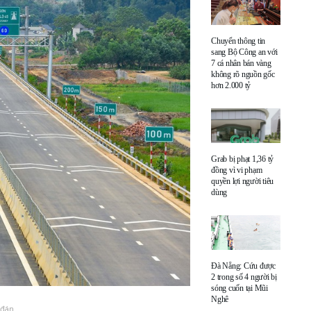
Chuyển thông tin
sang Bộ Công an với
7 cá nhân bán vàng
không rõ nguồn gốc
hơn 2.000 tỷ
Grab bị phạt 1,36 tỷ
đồng vì vi phạm
quyền lợi người tiêu
dùng
Đà Nẵng: Cứu được
2 trong số 4 người bị
sóng cuốn tại Mũi
Nghê
 đán