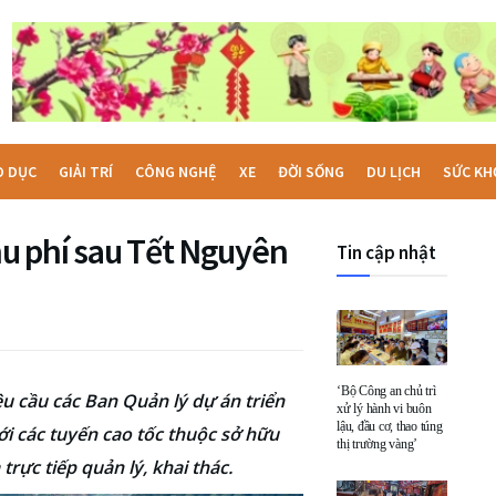
O DỤC
GIẢI TRÍ
CÔNG NGHỆ
XE
ĐỜI SỐNG
DU LỊCH
SỨC KH
hu phí sau Tết Nguyên
Tin cập nhật
‘Bộ Công an chủ trì
 cầu các Ban Quản lý dự án triển
xử lý hành vi buôn
lậu, đầu cơ, thao túng
ới các tuyến cao tốc thuộc sở hữu
thị trường vàng’
rực tiếp quản lý, khai thác.