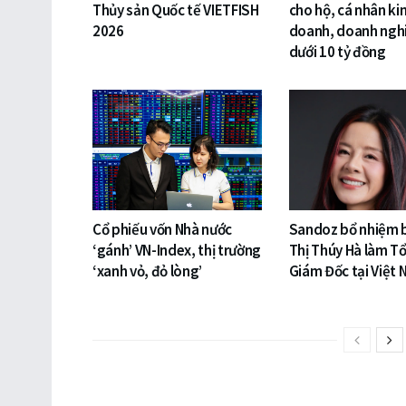
Thủy sản Quốc tế VIETFISH
cho hộ, cá nhân ki
2026
doanh, doanh ngh
dưới 10 tỷ đồng
Cổ phiếu vốn Nhà nước
Sandoz bổ nhiệm 
‘gánh’ VN-Index, thị trường
Thị Thúy Hà làm T
‘xanh vỏ, đỏ lòng’
Giám Đốc tại Việt