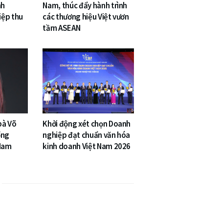
nh
Nam, thúc đẩy hành trình
iệp thu
các thương hiệu Việt vươn
tầm ASEAN
bà Võ
Khởi động xét chọn Doanh
ổng
nghiệp đạt chuẩn văn hóa
 Nam
kinh doanh Việt Nam 2026