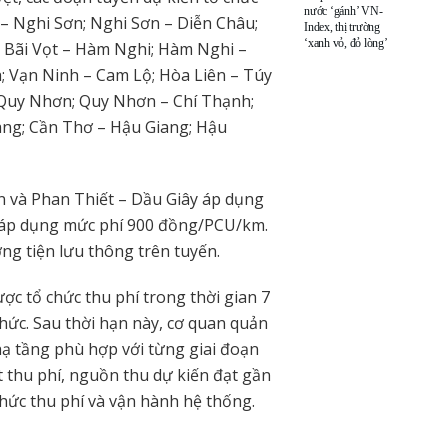
nước ‘gánh’ VN-
 – Nghi Sơn; Nghi Sơn – Diễn Châu;
Index, thị trường
‘xanh vỏ, đỏ lòng’
; Bãi Vọt – Hàm Nghi; Hàm Nghi –
 Vạn Ninh – Cam Lộ; Hòa Liên – Túy
Quy Nhơn; Quy Nhơn – Chí Thạnh;
ng; Cần Thơ – Hậu Giang; Hậu
n và Phan Thiết – Dầu Giây áp dụng
i áp dụng mức phí 900 đồng/PCU/km.
g tiện lưu thông trên tuyến.
ợc tổ chức thu phí trong thời gian 7
hức. Sau thời hạn này, cơ quan quản
hạ tầng phù hợp với từng giai đoạn
t thu phí, nguồn thu dự kiến đạt gần
chức thu phí và vận hành hệ thống.