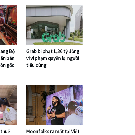
sang Bộ
Grab bị phạt 1,36 tỷ đồng
hân bán
vì vi phạm quyền lợi người
uồn gốc
tiêu dùng
 thuế
Moonfolks ra mắt tại Việt