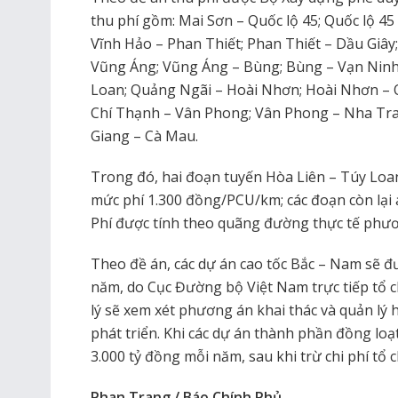
thu phí gồm: Mai Sơn – Quốc lộ 45; Quốc lộ 45
Vĩnh Hảo – Phan Thiết; Phan Thiết – Dầu Giây
Vũng Áng; Vũng Áng – Bùng; Bùng – Vạn Ninh;
Loan; Quảng Ngãi – Hoài Nhơn; Hoài Nhơn – 
Chí Thạnh – Vân Phong; Vân Phong – Nha Tra
Giang – Cà Mau.
Trong đó, hai đoạn tuyến Hòa Liên – Túy Loa
mức phí 1.300 đồng/PCU/km; các đoạn còn lạ
Phí được tính theo quãng đường thực tế phươn
Theo đề án, các dự án cao tốc Bắc – Nam sẽ đư
năm, do Cục Đường bộ Việt Nam trực tiếp tổ c
lý sẽ xem xét phương án khai thác và quản lý 
phát triển. Khi các dự án thành phần đồng loạ
3.000 tỷ đồng mỗi năm, sau khi trừ chi phí tổ 
Phan Trang / Báo Chính Phủ