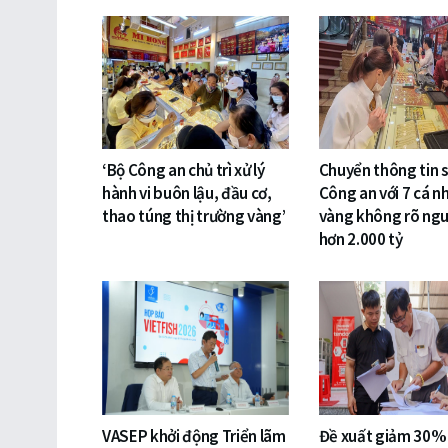
‘Bộ Công an chủ trì xử lý
Chuyển thông tin 
hành vi buôn lậu, đầu cơ,
Công an với 7 cá n
thao túng thị trường vàng’
vàng không rõ ng
hơn 2.000 tỷ
VASEP khởi động Triển lãm
Đề xuất giảm 30%