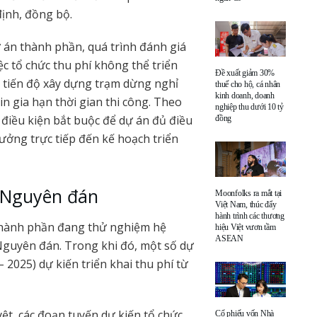
ịnh, đồng bộ.
ự án thành phần, quá trình đánh giá
ệc tổ chức thu phí không thể triển
Đề xuất giảm 30%
, tiến độ xây dựng trạm dừng nghỉ
thuế cho hộ, cá nhân
kinh doanh, doanh
in gia hạn thời gian thi công. Theo
nghiệp thu dưới 10 tỷ
điều kiện bắt buộc để dự án đủ điều
đồng
hưởng trực tiếp đến kế hoạch triển
t Nguyên đán
Moonfolks ra mắt tại
Việt Nam, thúc đẩy
hành trình các thương
 thành phần đang thử nghiệm hệ
hiệu Việt vươn tầm
ASEAN
 Nguyên đán. Trong khi đó, một số dự
 2025) dự kiến triển khai thu phí từ
t, các đoạn tuyến dự kiến tổ chức
Cổ phiếu vốn Nhà