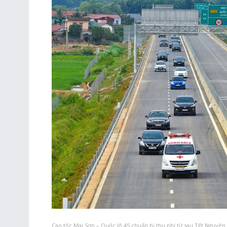
Cao tốc Mai Sơn – Quốc lộ 45 chuẩn bị thu phí từ sau Tết Nguyên