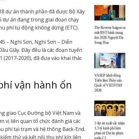
18 dự án thành phần đã được Bộ Xây
5 dự án đang trong giai đoạn chạy
hu phí tự động không dừng (ETC).
The Reverie Saigon ra
mắt BST bánh trung
thu 2026 Nguyệt Dạ
 45 – Nghi Sơn, Nghi Sơn – Diễn
Song Hoa
Dầu Giây. Đây đều là các đoạn tuyến
1 (2017-2020), đã đưa vào khai thác
VASEP khởi động
phí vận hành ổn
Triển lãm Thủy sản
Quốc tế VIETFISH
2026
ựng giao Cục Đường bộ Việt Nam và
n vị liên quan tổ chức đánh giá các
5 dự án xuất sắc nhận
hu phí tại trạm và hệ thống Back-End.
1,5 tỷ kinh phí làm
phim từ Dự án phim
kiểm thử và kết nối thu phí kín liên
ngắn CJ