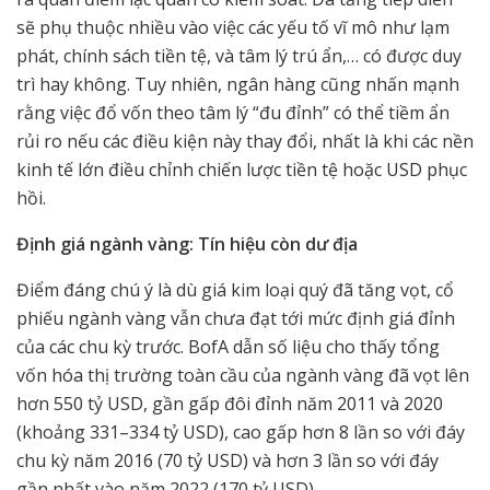
sẽ phụ thuộc nhiều vào việc các yếu tố vĩ mô như lạm
phát, chính sách tiền tệ, và tâm lý trú ẩn,… có được duy
trì hay không. Tuy nhiên, ngân hàng cũng nhấn mạnh
rằng việc đổ vốn theo tâm lý “đu đỉnh” có thể tiềm ẩn
rủi ro nếu các điều kiện này thay đổi, nhất là khi các nền
kinh tế lớn điều chỉnh chiến lược tiền tệ hoặc USD phục
hồi.
Định giá ngành vàng: Tín hiệu còn dư địa
Điểm đáng chú ý là dù giá kim loại quý đã tăng vọt, cổ
phiếu ngành vàng vẫn chưa đạt tới mức định giá đỉnh
của các chu kỳ trước. BofA dẫn số liệu cho thấy tổng
vốn hóa thị trường toàn cầu của ngành vàng đã vọt lên
hơn 550 tỷ USD, gần gấp đôi đỉnh năm 2011 và 2020
(khoảng 331–334 tỷ USD), cao gấp hơn 8 lần so với đáy
chu kỳ năm 2016 (70 tỷ USD) và hơn 3 lần so với đáy
gần nhất vào năm 2022 (170 tỷ USD).