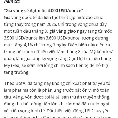
năm tới.
“Giá vàng sẽ đạt mốc 4.000 USD/ounce”
Giá vàng quốc tế đã liên tục thiết lập mức cao chưa
từng thấy trong năm 2025. Chỉ trong vòng chưa đầy
một tuần đầu tháng 9, giá vàng giao ngay tăng từ mốc
3.500 USD/ounce lên 3.600 USD/ounce, tương đương
mức tăng 4,1% chỉ trong 7 ngày. Diễn biến này diễn ra
trong bối cảnh dữ liệu việc làm tháng 8 của Mỹ kém khả
quan, làm gia tăng kỳ vọng rằng Cục Dự trữ Liên bang
Mỹ (Fed) sẽ sớm nới lỏng chính sách tiền tệ để hỗ trợ
tăng trưởng.
Theo BofA, đà tăng này không chỉ xuất phát từ yếu tố
lạm phát mà còn là phản ứng trước bất ổn vĩ mô toàn
cầu. Vàng, vốn được coi là tài sản trú ẩn truyền thống,
đang thu hút dòng tiền lớn khi các nhà đầu tư lo ngại
về triển vọng kinh tế. Đặc biệt, việc đồng USD suy yếu
và hoạt động tích trữ vàng mạnh mẽ từ các ngân hàng