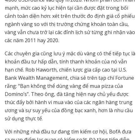
mạnh, mức cao kỷ lục hiện tại cần được đặt trong bối
cảnh toàn diện hơn: xét trên thước đo định giá cổ phiếu
ngành vàng so với thị trường chứng khoán toàn cầu,
vàng vẫn chưa trở lại các đỉnh lịch sử từng ghi nhận vào
các năm 2011 hay 2020.
Các chuyên gia cũng lưu ý mặc dù vàng có thể tiếp tục là
khoản đầu tư hấp dẫn, tính thanh khoản của nó vẫn
hạn chế. Rob Haworth, chiến lược gia cấp cao tại U.S.
Bank Wealth Management, chia sẻ trên tạp chí Fortune
rằng: “Bạn không thể dùng vàng để mua pizza của
Domino’s”. Theo ông, đà tăng hiện nay chủ yếu được
thúc đẩy bởi hành vi mua vào của các ngân hàng trung
ương và sự suy yếu của đồng bạc xanh, hơn là nhu cầu
sử dụng thực tế.
Với những nhà đầu tư đang tìm kiếm cơ hội, BofA đưa
ra quan điểm lạc quan có kiểm soát. Đà tăng tiếp diễn