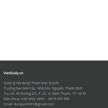
VietDaily.vn
Quản lý nội dung: Phạm Đức Quỳnh
Trưởng ban biên tập: Nhà báo Nguyễn Thanh Bình
Trụ sở: 49 đường D5, P. 25, Q. Bình Thạnh, TP. HCM
Điện thoại: 028 3602 4005 – 0919 099 989
Email: ducquynh001@gmail.com