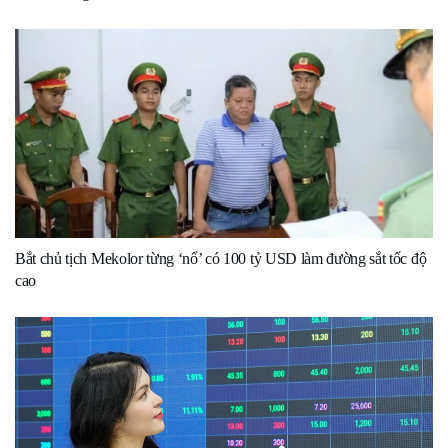
Bắt chủ tịch Mekolor từng ‘nổ’ có 100 tỷ USD làm đường sắt tốc độ
cao