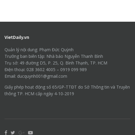
VietDaily.vn
Quản lý nội dung: Phạm Đức Quỳnh
Trưởng ban biên tập: Nhà báo Nguyễn Thanh Bình
Trụ sở: 49 đường D5, P. 25, Q. Bình Thạnh, TP. HCM
Điện thoại: 028 3602 4005 – 0919 099 989
Email: ducquynh001@gmail.com
Giấy phép hoạt động số 65/GP-TTĐT do Sở Thông tin và Truyền
thông TP. HCM cấp ngày 4-10-2019