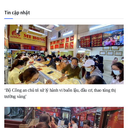
Tin cập nhật
‘Bộ Công an chủ trì xử lý hành vi buôn lậu, đầu cơ, thao túng thị
trường vàng’