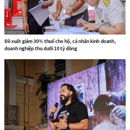
Đề xuất giảm 30% thuế cho hộ, cá nhân kinh doanh,
doanh nghiệp thu dưới 10 tỷ đồng