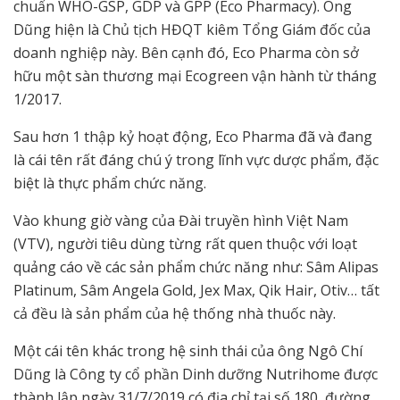
chuẩn WHO-GSP, GDP và GPP (Eco Pharmacy). Ông
Dũng hiện là Chủ tịch HĐQT kiêm Tổng Giám đốc của
doanh nghiệp này. Bên cạnh đó, Eco Pharma còn sở
hữu một sàn thương mại Ecogreen vận hành từ tháng
1/2017.
Sau hơn 1 thập kỷ hoạt động, Eco Pharma đã và đang
là cái tên rất đáng chú ý trong lĩnh vực dược phẩm, đặc
biệt là thực phẩm chức năng.
Vào khung giờ vàng của Đài truyền hình Việt Nam
(VTV), người tiêu dùng từng rất quen thuộc với loạt
quảng cáo về các sản phẩm chức năng như: Sâm Alipas
Platinum, Sâm Angela Gold, Jex Max, Qik Hair, Otiv… tất
cả đều là sản phẩm của hệ thống nhà thuốc này.
Một cái tên khác trong hệ sinh thái của ông Ngô Chí
Dũng là Công ty cổ phần Dinh dưỡng Nutrihome được
thành lập ngày 31/7/2019 có địa chỉ tại số 180, đường