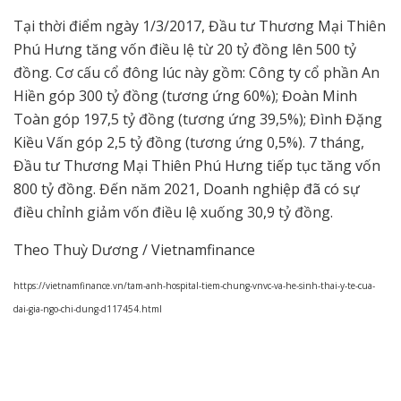
Tại thời điểm ngày 1/3/2017, Đầu tư Thương Mại Thiên
Phú Hưng tăng vốn điều lệ từ 20 tỷ đồng lên 500 tỷ
đồng. Cơ cấu cổ đông lúc này gồm: Công ty cổ phần An
Hiền góp 300 tỷ đồng (tương ứng 60%); Đoàn Minh
Toàn góp 197,5 tỷ đồng (tương ứng 39,5%); Đình Đặng
Kiều Vấn góp 2,5 tỷ đồng (tương ứng 0,5%). 7 tháng,
Đầu tư Thương Mại Thiên Phú Hưng tiếp tục tăng vốn
800 tỷ đồng. Đến năm 2021, Doanh nghiệp đã có sự
điều chỉnh giảm vốn điều lệ xuống 30,9 tỷ đồng.
Theo Thuỳ Dương / Vietnamfinance
https://vietnamfinance.vn/tam-anh-hospital-tiem-chung-vnvc-va-he-sinh-thai-y-te-cua-
dai-gia-ngo-chi-dung-d117454.html