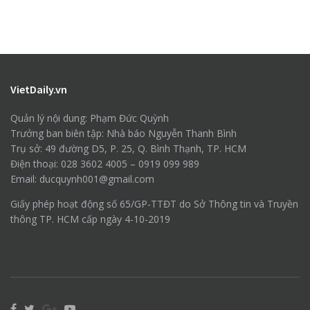
VietDaily.vn
Quản lý nội dung: Phạm Đức Quỳnh
Trưởng ban biên tập: Nhà báo Nguyễn Thanh Bình
Trụ sở: 49 đường D5, P. 25, Q. Bình Thạnh, TP. HCM
Điện thoại: 028 3602 4005 – 0919 099 989
Email: ducquynh001@gmail.com
Giấy phép hoạt động số 65/GP-TTĐT do Sở Thông tin và Truyền
thông TP. HCM cấp ngày 4-10-2019