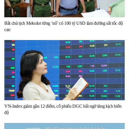
Bắt chủ tịch Mekolor từng ‘nổ’ có 100 tỷ USD làm đường sắt tốc độ
cao
VN-Index giảm gần 12 điểm, cổ phiếu DGC bất ngờ tăng kịch biên
độ