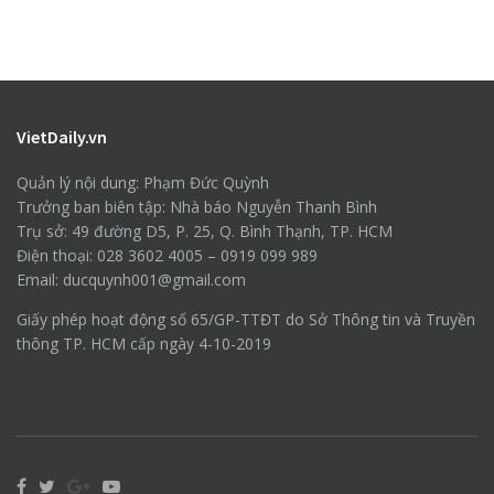
VietDaily.vn
Quản lý nội dung: Phạm Đức Quỳnh
Trưởng ban biên tập: Nhà báo Nguyễn Thanh Bình
Trụ sở: 49 đường D5, P. 25, Q. Bình Thạnh, TP. HCM
Điện thoại: 028 3602 4005 – 0919 099 989
Email: ducquynh001@gmail.com
Giấy phép hoạt động số 65/GP-TTĐT do Sở Thông tin và Truyền
thông TP. HCM cấp ngày 4-10-2019