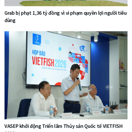
Grab bị phạt 1,36 tỷ đồng vì vi phạm quyền lợi người tiêu
dùng
VASEP khởi động Triển lãm Thủy sản Quốc tế VIETFISH