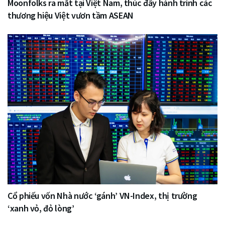
Moonfolks ra mắt tại Việt Nam, thúc đẩy hành trình các
thương hiệu Việt vươn tầm ASEAN
Cổ phiếu vốn Nhà nước ‘gánh’ VN-Index, thị trường
‘xanh vỏ, đỏ lòng’