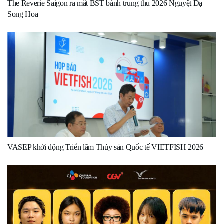
The Reverie Saigon ra mắt BST bánh trung thu 2026 Nguyệt Dạ
Song Hoa
VASEP khởi động Triển lãm Thủy sản Quốc tế VIETFISH 2026