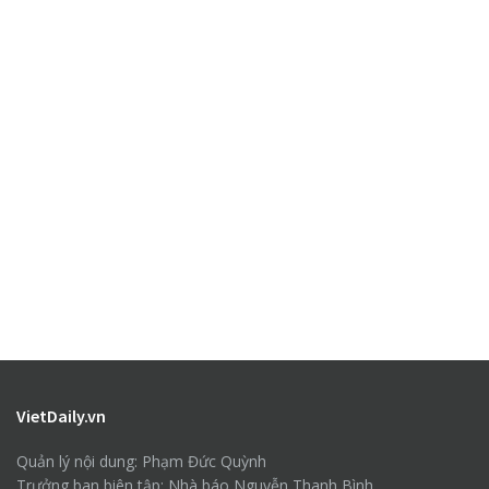
VietDaily.vn
Quản lý nội dung: Phạm Đức Quỳnh
Trưởng ban biên tập: Nhà báo Nguyễn Thanh Bình