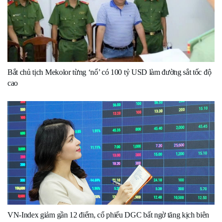
Bắt chủ tịch Mekolor từng ‘nổ’ có 100 tỷ USD làm đường sắt tốc độ
cao
VN-Index giảm gần 12 điểm, cổ phiếu DGC bất ngờ tăng kịch biên