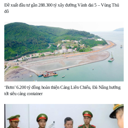
Đề xuất đầu tư gần 288.300 tỷ xây đường Vành đai 5 – Vùng Thủ
đô
‘Bơm’ 6.200 tỷ đồng hoàn thiện Cảng Liên Chiểu, Đà Nẵng hướng
tới siêu cảng container