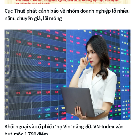
Cục Thuế phát cảnh báo về nhóm doanh nghiệp lỗ nhiều
năm, chuyển giá, lãi mỏng
Khối ngoại và cổ phiếu ‘họ Vin’ nâng đỡ, VN-Index vẫn
hụt mốc 1.790 điểm