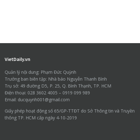
VietDaily.vn
Quản lý nội dung: Phạm Đức Quỳnh
Trưởng ban biên tập: Nhà báo Nguyễn Thanh Bình
Trụ sở: 49 đường D5, P. 25, Q. Bình Thạnh, TP. HCM
Điện thoại: 028 3602 4005 – 0919 099 989
Email: ducquynh001@gmail.com
Giấy phép hoạt động số 65/GP-TTĐT do Sở Thông tin và Truyền
thông TP. HCM cấp ngày 4-10-2019