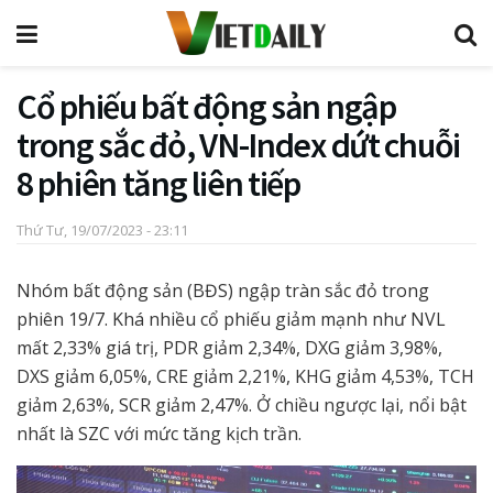
Cổ phiếu bất động sản ngập
trong sắc đỏ, VN-Index dứt chuỗi
8 phiên tăng liên tiếp
Thứ Tư, 19/07/2023 - 23:11
Nhóm bất động sản (BĐS) ngập tràn sắc đỏ trong
phiên 19/7. Khá nhiều cổ phiếu giảm mạnh như NVL
mất 2,33% giá trị, PDR giảm 2,34%, DXG giảm 3,98%,
DXS giảm 6,05%, CRE giảm 2,21%, KHG giảm 4,53%, TCH
giảm 2,63%, SCR giảm 2,47%. Ở chiều ngược lại, nổi bật
nhất là SZC với mức tăng kịch trần.