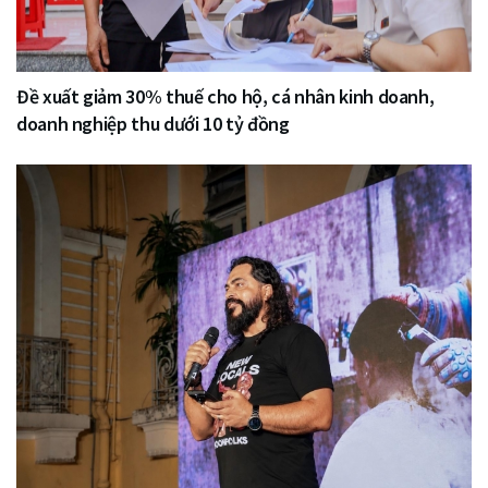
Đề xuất giảm 30% thuế cho hộ, cá nhân kinh doanh,
doanh nghiệp thu dưới 10 tỷ đồng