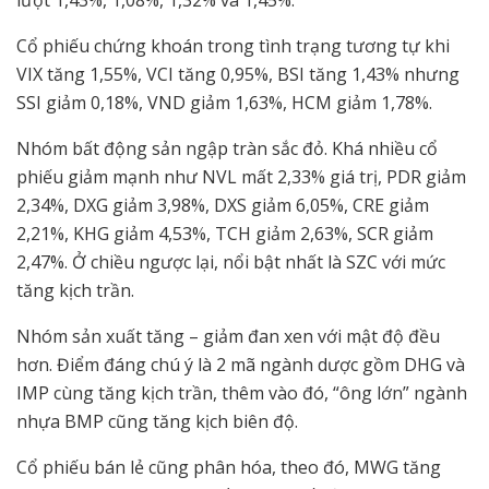
lượt 1,43%, 1,08%, 1,32% và 1,45%.
Cổ phiếu chứng khoán trong tình trạng tương tự khi
VIX tăng 1,55%, VCI tăng 0,95%, BSI tăng 1,43% nhưng
SSI giảm 0,18%, VND giảm 1,63%, HCM giảm 1,78%.
Nhóm bất động sản ngập tràn sắc đỏ. Khá nhiều cổ
phiếu giảm mạnh như NVL mất 2,33% giá trị, PDR giảm
2,34%, DXG giảm 3,98%, DXS giảm 6,05%, CRE giảm
2,21%, KHG giảm 4,53%, TCH giảm 2,63%, SCR giảm
2,47%. Ở chiều ngược lại, nổi bật nhất là SZC với mức
tăng kịch trần.
Nhóm sản xuất tăng – giảm đan xen với mật độ đều
hơn. Điểm đáng chú ý là 2 mã ngành dược gồm DHG và
IMP cùng tăng kịch trần, thêm vào đó, “ông lớn” ngành
nhựa BMP cũng tăng kịch biên độ.
Cổ phiếu bán lẻ cũng phân hóa, theo đó, MWG tăng