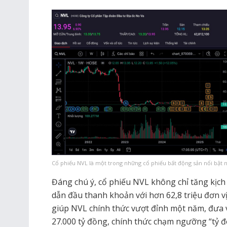
Cổ phiếu NVL là một trong những cổ phiếu bất động sản nổi bật n
Đáng chú ý, cổ phiếu NVL không chỉ tăng kịch
dẫn đầu thanh khoản với hơn 62,8 triệu đơn vị
giúp NVL chính thức vượt đỉnh một năm, đưa
27.000 tỷ đồng, chính thức chạm ngưỡng “tỷ đ