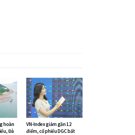
ng hoàn
VN-Index giảm gần 12
iểu, Đà
điểm, cổ phiếu DGC bất