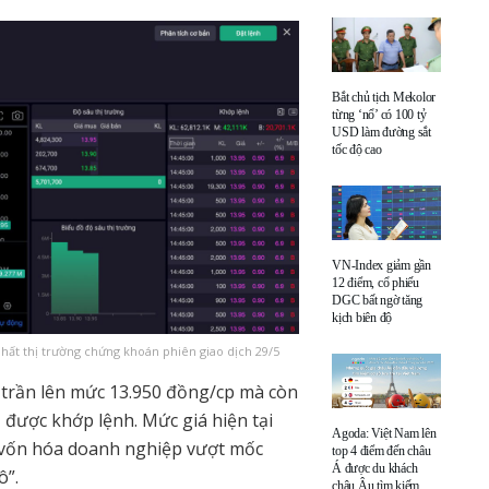
Bắt chủ tịch Mekolor
từng ‘nổ’ có 100 tỷ
USD làm đường sắt
tốc độ cao
VN-Index giảm gần
12 điểm, cổ phiếu
DGC bất ngờ tăng
kịch biên độ
hất thị trường chứng khoán phiên giao dịch 29/5
 trần lên mức 13.950 đồng/cp mà còn
 được khớp lệnh. Mức giá hiện tại
Agoda: Việt Nam lên
 vốn hóa doanh nghiệp vượt mốc
top 4 điểm đến châu
Á được du khách
ô”.
châu Âu tìm kiếm