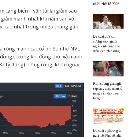
nhiều nhất hè 2026
m cảng biển – vận tải lại giảm sâu
u giảm mạnh nhất khi nằm sàn với
mức cao nhất trong nhiều tháng gần
Đề xuất đưa kim
cương vào ngành
nghề kinh doanh có
mua ròng mạnh các cổ phiếu như NVL
điều kiện như vàng
ỷ đồng), trong khi đồng thời xả mạnh
-82 tỷ đồng). Tổng cộng, khối ngoại
Kim cương giảm giá
sập sàn, chấp nhận lỗ
nặng vẫn khó thoát
hàng
Đề xuất 2 phương án
nghỉ Tết Nguyên đán