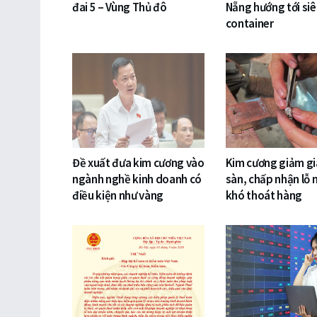
đai 5 – Vùng Thủ đô
Nẵng hướng tới si
container
Đề xuất đưa kim cương vào
Kim cương giảm gi
ngành nghề kinh doanh có
sàn, chấp nhận lỗ 
điều kiện như vàng
khó thoát hàng