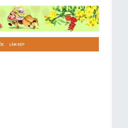
ỎE
LÀM ĐẸP