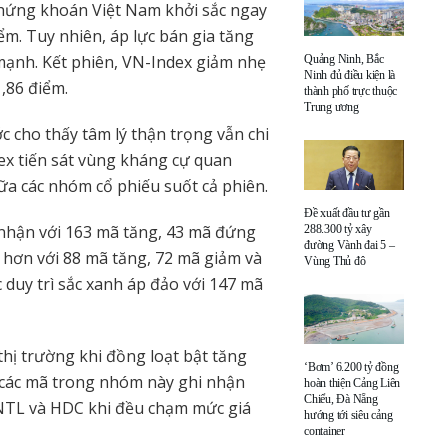
chứng khoán Việt Nam khởi sắc ngay
ểm. Tuy nhiên, áp lực bán gia tăng
 mạnh. Kết phiên, VN-Index giảm nhẹ
Quảng Ninh, Bắc
Ninh đủ điều kiện là
,86 điểm.
thành phố trực thuộc
Trung ương
c cho thấy tâm lý thận trọng vẫn chi
dex tiến sát vùng kháng cự quan
iữa các nhóm cổ phiếu suốt cả phiên.
Đề xuất đầu tư gần
 nhận với 163 mã tăng, 43 mã đứng
288.300 tỷ xây
đường Vành đai 5 –
 hơn với 88 mã tăng, 72 mã giảm và
Vùng Thủ đô
 duy trì sắc xanh áp đảo với 147 mã
thị trường khi đồng loạt bật tăng
‘Bơm’ 6.200 tỷ đồng
 các mã trong nhóm này ghi nhận
hoàn thiện Cảng Liên
Chiểu, Đà Nẵng
 NTL và HDC khi đều chạm mức giá
hướng tới siêu cảng
container