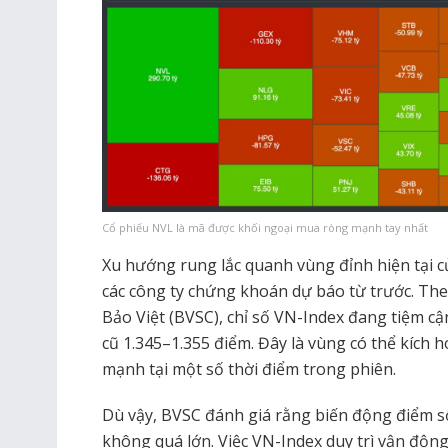
Cổ phiếu NVL là mã được khối ngoại mua ròng mạnh tay nhất
Xu hướng rung lắc quanh vùng đỉnh hiện tại 
các công ty chứng khoán dự báo từ trước. T
Bảo Việt (BVSC), chỉ số VN-Index đang tiệm 
cũ 1.345–1.355 điểm. Đây là vùng có thể kích h
mạnh tại một số thời điểm trong phiên.
Dù vậy, BVSC đánh giá rằng biến động điểm số 
không quá lớn. Việc VN-Index duy trì vận động 