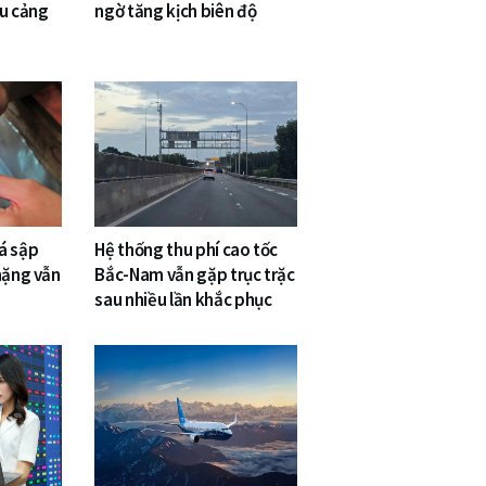
êu cảng
ngờ tăng kịch biên độ
á sập
Hệ thống thu phí cao tốc
nặng vẫn
Bắc-Nam vẫn gặp trục trặc
sau nhiều lần khắc phục