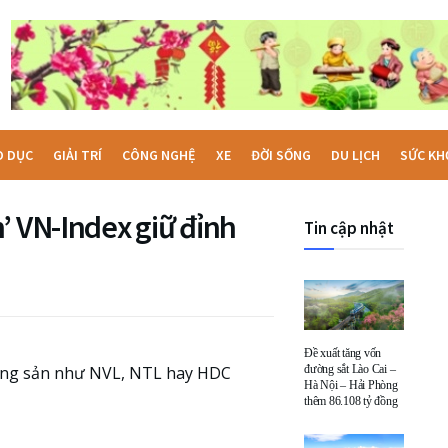
O DỤC
GIẢI TRÍ
CÔNG NGHỆ
XE
ĐỜI SỐNG
DU LỊCH
SỨC KH
’ VN-Index giữ đỉnh
Tin cập nhật
Đề xuất tăng vốn
động sản như NVL, NTL hay HDC
đường sắt Lào Cai –
Hà Nội – Hải Phòng
thêm 86.108 tỷ đồng