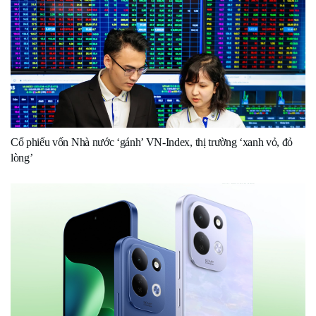
Cổ phiếu vốn Nhà nước ‘gánh’ VN-Index, thị trường ‘xanh vỏ, đỏ
lòng’