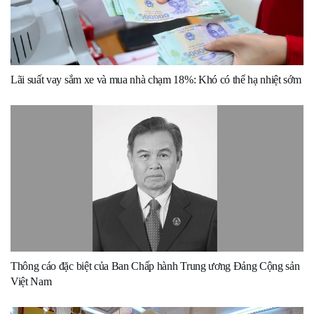
Lãi suất vay sắm xe và mua nhà chạm 18%: Khó có thể hạ nhiệt sớm
Thông cáo đặc biệt của Ban Chấp hành Trung ương Đảng Cộng sản
Việt Nam