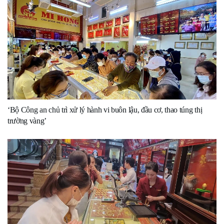
‘Bộ Công an chủ trì xử lý hành vi buôn lậu, đầu cơ, thao túng thị
trường vàng’