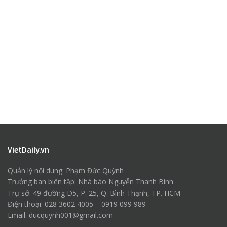
VietDaily.vn
Quản lý nội dung: Phạm Đức Quỳnh
Trưởng ban biên tập: Nhà báo Nguyễn Thanh Bình
Trụ sở: 49 đường D5, P. 25, Q. Bình Thạnh, TP. HCM
Điện thoại: 028 3602 4005 – 0919 099 989
Email: ducquynh001@gmail.com