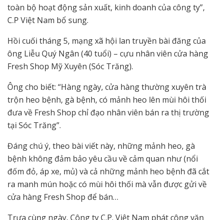
toàn bộ hoạt động sản xuất, kinh doanh của công ty”,
C.P Việt Nam bổ sung.
Hồi cuối tháng 5, mạng xã hội lan truyền bài đăng của
ông Liễu Quý Ngân (40 tuổi) – cựu nhân viên cửa hàng
Fresh Shop Mỹ Xuyên (Sóc Trăng).
Ông cho biết: “Hàng ngày, cửa hàng thường xuyên trà
trộn heo bệnh, gà bệnh, có mảnh heo lên mùi hôi thối
đưa về Fresh Shop chỉ đạo nhân viên bán ra thị trường
tại Sóc Trăng”.
Đáng chú ý, theo bài viết này, những mảnh heo, gà
bệnh không đảm bảo yêu cầu về cảm quan như (nổi
đốm đỏ, áp xe, mủ) và cả những mảnh heo bệnh đã cắt
ra manh mún hoặc có mùi hôi thối mà vẫn được gửi về
cửa hàng Fresh Shop để bán…
Trưa cùng ngày, Công ty C.P. Việt Nam phát công văn