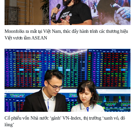
Moonfolks ra mắt tại Việt Nam, thúc đẩy hành trình các thương hiệu
Việt vươn tầm ASEAN
Cổ phiếu vốn Nhà nước ‘gánh’ VN-Index, thị trường ‘xanh vỏ, đỏ
lòng’