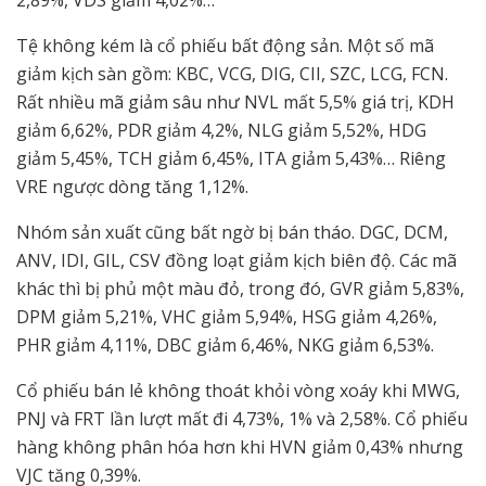
2,89%, VDS giảm 4,02%…
Tệ không kém là cổ phiếu bất động sản. Một số mã
giảm kịch sàn gồm: KBC, VCG, DIG, CII, SZC, LCG, FCN.
Rất nhiều mã giảm sâu như NVL mất 5,5% giá trị, KDH
giảm 6,62%, PDR giảm 4,2%, NLG giảm 5,52%, HDG
giảm 5,45%, TCH giảm 6,45%, ITA giảm 5,43%… Riêng
VRE ngược dòng tăng 1,12%.
Nhóm sản xuất cũng bất ngờ bị bán tháo. DGC, DCM,
ANV, IDI, GIL, CSV đồng loạt giảm kịch biên độ. Các mã
khác thì bị phủ một màu đỏ, trong đó, GVR giảm 5,83%,
DPM giảm 5,21%, VHC giảm 5,94%, HSG giảm 4,26%,
PHR giảm 4,11%, DBC giảm 6,46%, NKG giảm 6,53%.
Cổ phiếu bán lẻ không thoát khỏi vòng xoáy khi MWG,
PNJ và FRT lần lượt mất đi 4,73%, 1% và 2,58%. Cổ phiếu
hàng không phân hóa hơn khi HVN giảm 0,43% nhưng
VJC tăng 0,39%.