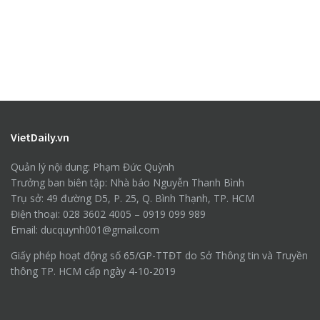
VietDaily.vn
Quản lý nội dung: Phạm Đức Quỳnh
Trưởng ban biên tập: Nhà báo Nguyễn Thanh Bình
Trụ sở: 49 đường D5, P. 25, Q. Bình Thạnh, TP. HCM
Điện thoại: 028 3602 4005 – 0919 099 989
Email: ducquynh001@gmail.com
Giấy phép hoạt động số 65/GP-TTĐT do Sở Thông tin và Truyền
thông TP. HCM cấp ngày 4-10-2019