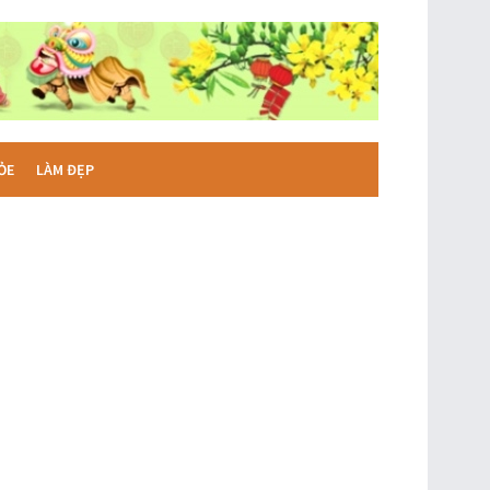
ỎE
LÀM ĐẸP