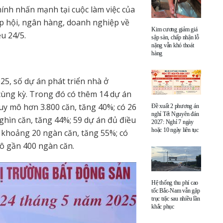
nh nhấn mạnh tại cuộc làm việc của
ệp hội, ngân hàng, doanh nghiệp về
Kim cương giảm giá
ều 24/5.
sập sàn, chấp nhận lỗ
nặng vẫn khó thoát
hàng
25, số dự án phát triển nhà ở
 cùng kỳ. Trong đó có thêm 14 dự án
y mô hơn 3.800 căn, tăng 40%; có 26
Đề xuất 2 phương án
nghỉ Tết Nguyên đán
hìn căn, tăng 44%; 59 dự án đủ điều
2027: Nghỉ 7 ngày
hoặc 10 ngày liên tục
i khoảng 20 ngàn căn, tăng 55%; có
mô gần 400 ngàn căn.
Hệ thống thu phí cao
tốc Bắc-Nam vẫn gặp
trục trặc sau nhiều lần
khắc phục