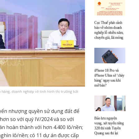
Cục Thuế phát cảnh
báo về nhóm doanh
nghiệp lỗ nhiều năm,
chuyển giá, lãi mỏng
iPhone 18 Pro và
iPhone Ultra sẽ ‘cháy
hàng’ ngay sau khi
mở bán?
 hàng, doanh nghiệp về tình hình thị trường bất
uyển nhượng quyền sử dụng đất để
ơn so với quý IV/2024 và so với
Bảo lưu nguyện
vọng, xét tuyển riêng
án hoàn thành với hơn 4.400 lô/nền;
328 thí sinh Tuyên
Quang sau thi lại
nghìn lô/nền; có 11 dự án được cấp