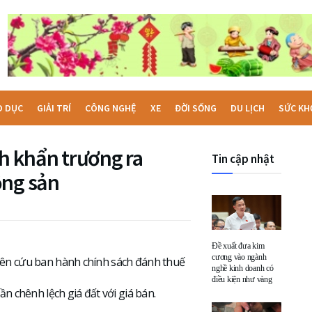
O DỤC
GIẢI TRÍ
CÔNG NGHỆ
XE
ĐỜI SỐNG
DU LỊCH
SỨC KH
nh khẩn trương ra
Tin cập nhật
ộng sản
Đề xuất đưa kim
cương vào ngành
iên cứu ban hành chính sách đánh thuế
nghề kinh doanh có
điều kiện như vàng
n chênh lệch giá đất với giá bán.