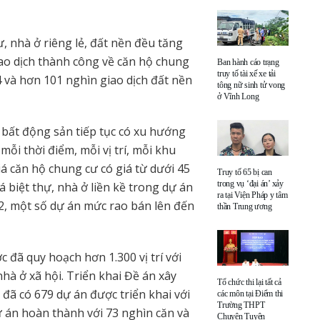
, nhà ở riêng lẻ, đất nền đều tăng
iao dịch thành công về căn hộ chung
Ban hành cáo trạng
truy tố tài xế xe tải
4 và hơn 101 nghìn giao dịch đất nền
tông nữ sinh tử vong
ở Vĩnh Long
h bất động sản tiếp tục có xu hướng
ỗi thời điểm, mỗi vị trí, mỗi khu
á căn hộ chung cư có giá từ dưới 45
Truy tố 65 bị can
trong vụ ‘đại án’ xảy
á biệt thự, nhà ở liền kề trong dự án
ra tại Viện Pháp y tâm
2, một số dự án mức rao bán lên đến
thần Trung ương
c đã quy hoạch hơn 1.300 vị trí với
hà ở xã hội. Triển khai Đề án xây
Tổ chức thi lại tất cả
 đã có 679 dự án được triển khai với
các môn tại Điểm thi
Trường THPT
 án hoàn thành với 73 nghìn căn và
Chuyên Tuyên