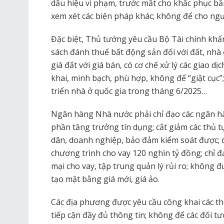
dấu hiệu vi phạm, trước mắt cho khắc phục bằ
xem xét các biện pháp khác; không để cho ngườ
Đặc biệt, Thủ tướng yêu cầu Bộ Tài chính kh
sách đánh thuế bất động sản đối với đất, nhà
giá đất với giá bán, có cơ chế xử lý các giao 
khai, minh bạch, phù hợp, không để “giật cục
triển nhà ở quốc gia trong tháng 6/2025…
Ngân hàng Nhà nước phải chỉ đạo các ngân h
phần tăng trưởng tín dụng; cắt giảm các thủ tụ
dân, doanh nghiệp, bảo đảm kiểm soát được; 
chương trình cho vay 120 nghìn tỷ đồng; chỉ 
mại cho vay, tập trung quản lý rủi ro; không 
tạo mặt bằng giá mới, giá ảo.
Các địa phương được yêu cầu công khai các t
tiếp cận đầy đủ thông tin; không để các đối tư