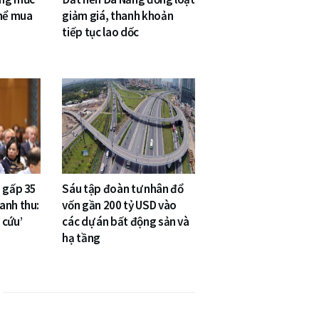
thể mua
giảm giá, thanh khoản
tiếp tục lao dốc
g gấp 35
Sáu tập đoàn tư nhân đổ
anh thu:
vốn gần 200 tỷ USD vào
 cứu’
các dự án bất động sản và
hạ tầng