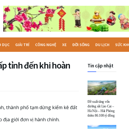
O DỤC
GIẢI TRÍ
CÔNG NGHỆ
XE
ĐỜI SỐNG
DU LỊCH
SỨC KH
ấp tỉnh đến khi hoàn
Tin cập nhật
Đề xuất tăng vốn
nh, thành phố tạm dừng kiểm kê đất
đường sắt Lào Cai –
Hà Nội – Hải Phòng
thêm 86.108 tỷ đồng
địa giới đơn vị hành chính.