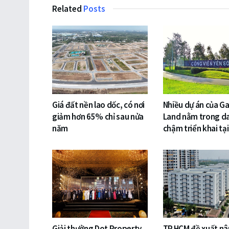
Related
Posts
Giá đất nền lao dốc, có nơi
Nhiều dự án của 
giảm hơn 65% chỉ sau nửa
Land nằm trong d
năm
chậm triển khai tại
Giải thưởng Dot Property
TP.HCM đề xuất n