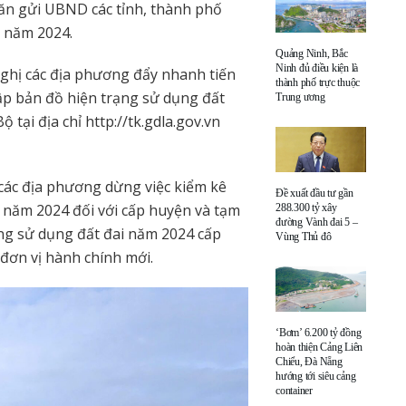
ăn gửi UBND các tỉnh, thành phố
i năm 2024.
Quảng Ninh, Bắc
Ninh đủ điều kiện là
ghị các địa phương đẩy nhanh tiến
thành phố trực thuộc
lập bản đồ hiện trạng sử dụng đất
Trung ương
 tại địa chỉ http://tk.gdla.gov.vn
các địa phương dừng việc kiểm kê
Đề xuất đầu tư gần
i năm 2024 đối với cấp huyện và tạm
288.300 tỷ xây
đường Vành đai 5 –
ạng sử dụng đất đai năm 2024 cấp
Vùng Thủ đô
 đơn vị hành chính mới.
‘Bơm’ 6.200 tỷ đồng
hoàn thiện Cảng Liên
Chiểu, Đà Nẵng
hướng tới siêu cảng
container