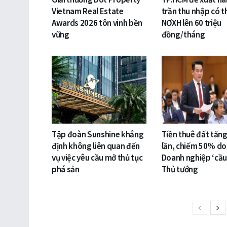
Vietnam Real Estate
trần thu nhập có 
Awards 2026 tôn vinh bền
NƠXH lên 60 triệu
vững
đồng/tháng
Tập đoàn Sunshine khẳng
Tiền thuê đất tăn
định không liên quan đến
lần, chiếm 50% do
vụ việc yêu cầu mở thủ tục
Doanh nghiệp ‘cầu
phá sản
Thủ tướng