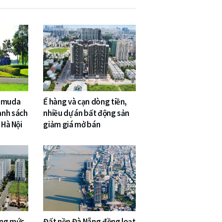
Gamuda
Ế hàng và cạn dòng tiền,
anh sách
nhiều dự án bất động sản
 Hà Nội
giảm giá mở bán
âng mức
Đất nền Đà Nẵng đồng loạt