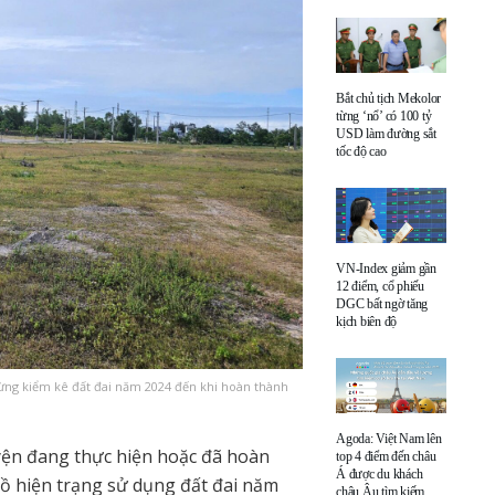
Bắt chủ tịch Mekolor
từng ‘nổ’ có 100 tỷ
USD làm đường sắt
tốc độ cao
VN-Index giảm gần
12 điểm, cổ phiếu
DGC bất ngờ tăng
kịch biên độ
ừng kiểm kê đất đai năm 2024 đến khi hoàn thành
Agoda: Việt Nam lên
uyện đang thực hiện hoặc đã hoàn
top 4 điểm đến châu
Á được du khách
đồ hiện trạng sử dụng đất đai năm
châu Âu tìm kiếm