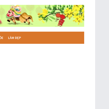
ỎE
LÀM ĐẸP