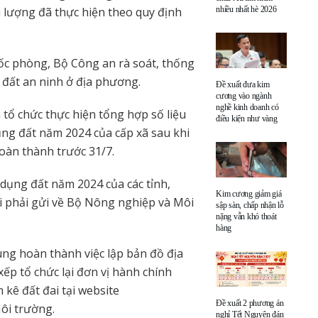
nhiều nhất hè 2026
i lượng đã thực hiện theo quy định
ốc phòng, Bộ Công an rà soát, thống
, đất an ninh ở địa phương.
Đề xuất đưa kim
cương vào ngành
nghề kinh doanh có
 tổ chức thực hiện tổng hợp số liệu
điều kiện như vàng
ụng đất năm 2024 của cấp xã sau khi
hoàn thành trước 31/7.
 dụng đất năm 2024 của các tỉnh,
Kim cương giảm giá
i phải gửi về Bộ Nông nghiệp và Môi
sập sàn, chấp nhận lỗ
nặng vẫn khó thoát
hàng
ung hoàn thành việc lập bản đồ địa
xếp tổ chức lại đơn vị hành chính
kê đất đai tại website
Đề xuất 2 phương án
Môi trường.
nghỉ Tết Nguyên đán