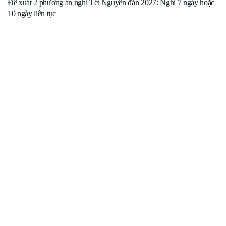
Đề xuất 2 phương án nghỉ Tết Nguyên đán 2027: Nghỉ 7 ngày hoặc
10 ngày liên tục