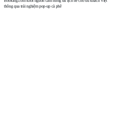
Booking.com khơi nguồn cảm hứng du lịch hè cho du khách Việt
thông qua trải nghiệm pop-up cà phê