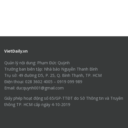
VietDaily.vn
Quản lý nội dung: Phạm Đức Quỳnh
Trưởng ban biên tập: Nhà báo Nguyễn Thanh Bình
Trụ sở: 49 đường D5, P. 25, Q. Bình Thạnh, TP. HCM
Điện thoại: 028 3602 4005 – 0919 099 989
Email: ducquynh001@gmail.com
Giấy phép hoạt động số 65/GP-TTĐT do Sở Thông tin và Truyền
thông TP. HCM cấp ngày 4-10-2019