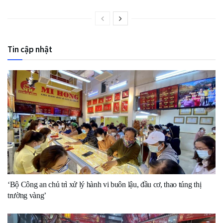
Tin cập nhật
‘Bộ Công an chủ trì xử lý hành vi buôn lậu, đầu cơ, thao túng thị
trường vàng’