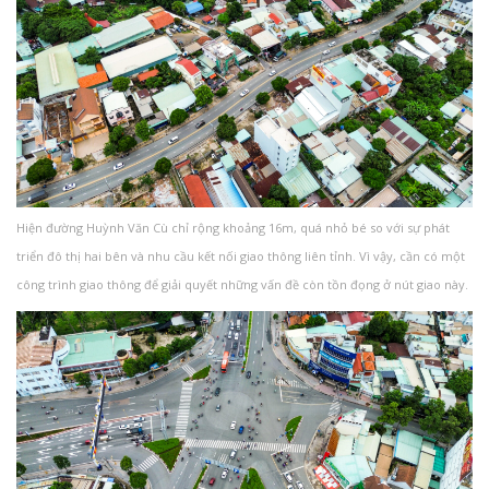
Hiện đường Huỳnh Văn Cù chỉ rộng khoảng 16m, quá nhỏ bé so với sự phát
triển đô thị hai bên và nhu cầu kết nối giao thông liên tỉnh. Vì vậy, cần có một
công trình giao thông để giải quyết những vấn đề còn tồn đọng ở nút giao này.