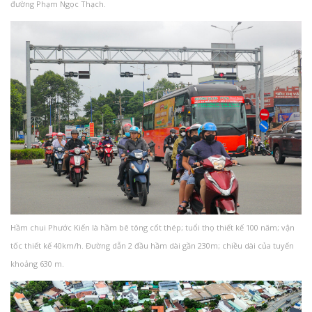
đường Phạm Ngọc Thạch.
Hầm chui Phước Kiến là hầm bê tông cốt thép; tuổi thọ thiết kế 100 năm; vận
tốc thiết kế 40km/h. Đường dẫn 2 đầu hầm dài gần 230m; chiều dài của tuyến
khoảng 630 m.