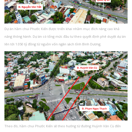
Dự án hầm chui Phước Kiến được triển khai nhằm mục đích nâng cao khả
năng thông hành. Dự án có tổng mức đầu tư theo quyết định phê duyệt dự án
lên tới 1.050 tỷ đồng từ nguồn vốn ngân sách tỉnh Bình Dương.
Theo đó, hầm chui Phước Kiến sẽ theo hướng từ đường Huỳnh Văn Cù đến