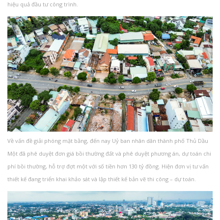
hiệu quả đầu tư công trình.
Về vấn đề giải phóng mặt bằng, đến nay Uỷ ban nhân dân thành phố Thủ Dầu
Một đã phê duyệt đơn giá bồi thường đất và phê duyệt phương án, dự toán chi
phí bồi thường, hỗ trợ đợt một với số tiền hơn 130 tỷ đồng. Hiện đơn vị tư vấn
thiết kế đang triển khai khảo sát và lập thiết kế bản vẽ thi công – dự toán.