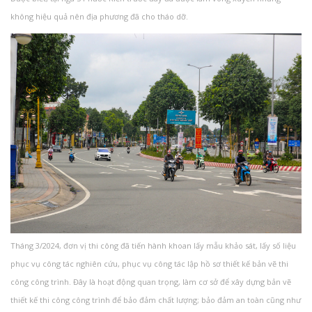
không hiệu quả nên địa phương đã cho tháo dỡ.
Tháng 3/2024, đơn vị thi công đã tiến hành khoan lấy mẫu khảo sát, lấy số liệu
phục vụ công tác nghiên cứu, phục vụ công tác lập hồ sơ thiết kế bản vẽ thi
công công trình. Đây là hoạt động quan trọng, làm cơ sở để xây dựng bản vẽ
thiết kế thi công công trình để bảo đảm chất lượng; bảo đảm an toàn cũng như