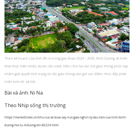
Theo kế hoạch của tỉnh đề ra trong giai đoạn 2024 – 2030, Bình Dương sẽ triển
khai thực hiện nhiều dự án cầu vượt, hầm chui tại các nút giao thông phức tạp
nhằm giải quyết tình trạng ùn tắc giao thông vào giờ cao điểm, thúc đẩy phát
triển kinh tế- xã hội.
Bài và ảnh: Ni Na
Theo Nhịp sống thị trường
https://markettimes.vn/khu-vuc-se-duoc-xay-nut-giao-nghin-ty-dau-tien-cua-tinh-binh-
duong-hoi-tu-4-duong-lon-66224.html