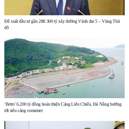
Đề xuất đầu tư gần 288.300 tỷ xây đường Vành đai 5 – Vùng Thủ
đô
‘Bơm’ 6.200 tỷ đồng hoàn thiện Cảng Liên Chiểu, Đà Nẵng hướng
tới siêu cảng container