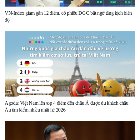
VN-Index giảm gần 12 điểm, cổ phiếu DGC bất ngờ tăng kịch biên
độ
Agoda: Việt Nam lên top 4 điểm đến châu Á được du khách châu
Âu tìm kiếm nhiều nhất hè 2026