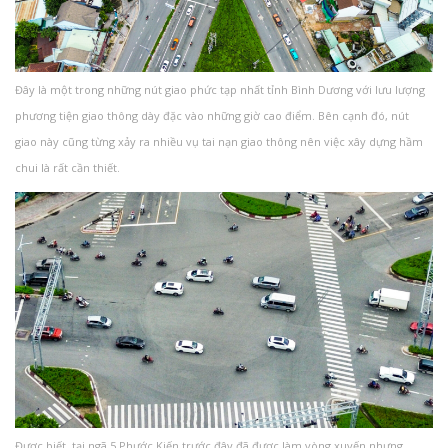
Đây là một trong những nút giao phức tạp nhất tỉnh Bình Dương với lưu lượng
phương tiện giao thông dày đặc vào những giờ cao điểm. Bên cạnh đó, nút
giao này cũng từng xảy ra nhiều vụ tai nạn giao thông nên việc xây dựng hầm
chui là rất cần thiết.
Được biết, tại ngã 5 Phước Kiến trước đây đã được làm vòng xuyến nhưng