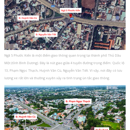
Ngã 5 Phước Kiến là một điểm giao thông quan trọng tại thành phố Thủ Dầu
Một (tỉnh Bình Dương). Đây là nút giao giữa 4 tuyến đường trọng điểm: Quốc lộ
13, Phạm Ngọc Thạch, Huỳnh Văn Cù, Nguyễn Văn Tiết. Vì vậy, nơi đây có lưu
lượng xe rất lớn và thường xuyên xảy ra tình trạng ùn tắc giao thông.