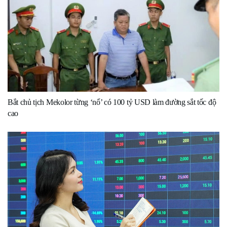
Bắt chủ tịch Mekolor từng ‘nổ’ có 100 tỷ USD làm đường sắt tốc độ
cao