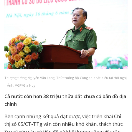
Thượng tướng Nguyễn Văn Long, Thứ trưởng Bộ Công an phát biểu tại Hội nghị
– Ảnh: VGP/Gia Huy
Cả nước
còn hơn 38 triệu thửa đất chưa có bản đồ địa
chính
Bên cạnh những kết quả đạt được, việc triển khai Chỉ
thị số 05/CT-TTg vẫn còn nhiều khó khăn, thách thức.
So với yêu cầu về tiến độ và khối lượng công việc cần