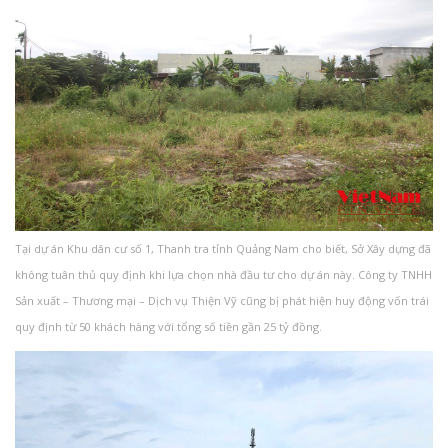
Tại dự án Khu dân cư số 1, Thanh tra tỉnh Quảng Nam cho biết, Sở Xây dựng đã
không tuân thủ quy định khi lựa chọn nhà đầu tư cho dự án này. Công ty TNHH
Sản xuất – Thương mại – Dịch vụ Thiện Vỹ cũng bị phát hiện huy động vốn trái
quy định từ 50 khách hàng với tổng số tiền gần 25 tỷ đồng.