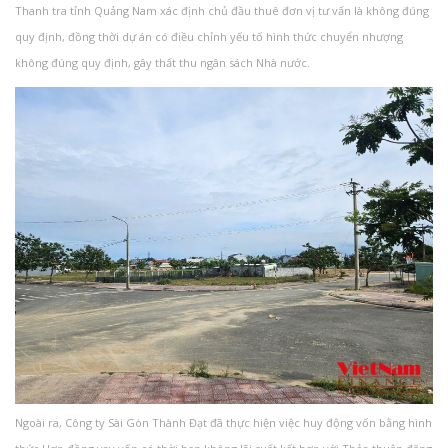
Thanh tra tỉnh Quảng Nam xác định chủ đầu thuê đơn vị tư vấn là không đúng
quy định, đồng thời dự án có điều chỉnh yếu tố hình thức chuyển nhượng
không đúng quy định, gây thất thu ngân sách Nhà nước.
Ngoài ra, Công ty Sài Gòn Thành Đạt đã thực hiện việc huy động vốn bằng hình