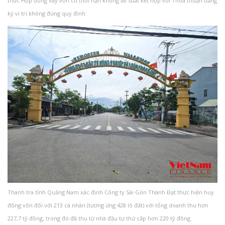
thức Hợp đồng vay vốn có thời hạn không lãi suất kết hợp với Thỏa thuận đăng
ký vị trí không đúng quy định.
Thanh tra tỉnh Quảng Nam xác định Công ty Sài Gòn Thành Đạt thực hiện huy
động vốn đối với 213 cá nhân (tương ứng 428 lô đất) với tổng doanh thu hơn
227,7 tỷ đồng, trong đó đã thu từ nhà đầu tư thứ cấp hơn 220 tỷ đồng.