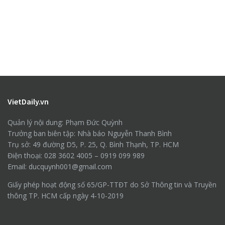
VietDaily.vn
Quản lý nội dung: Phạm Đức Quỳnh
Trưởng ban biên tập: Nhà báo Nguyễn Thanh Bình
Trụ sở: 49 đường D5, P. 25, Q. Bình Thạnh, TP. HCM
Điện thoại: 028 3602 4005 – 0919 099 989
Email: ducquynh001@gmail.com
Giấy phép hoạt động số 65/GP-TTĐT do Sở Thông tin và Truyền
thông TP. HCM cấp ngày 4-10-2019