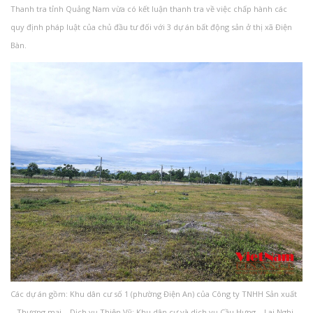
Thanh tra tỉnh Quảng Nam vừa có kết luận thanh tra về việc chấp hành các
quy định pháp luật của chủ đầu tư đối với 3 dự án bất động sản ở thị xã Điện
Bàn.
Các dự án gồm: Khu dân cư số 1 (phường Điện An) của Công ty TNHH Sản xuất
– Thương mại – Dịch vụ Thiện Vỹ; Khu dân cư và dịch vụ Cầu Hưng – Lai Nghi