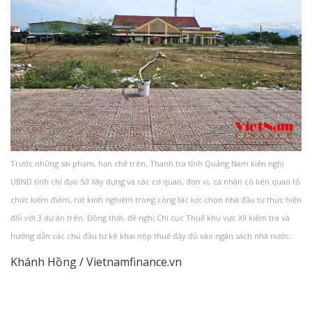
Trước những sai phạm, hạn chế trên, Thanh tra tỉnh Quảng Nam kiến nghị
UBND tỉnh chỉ đạo Sở Xây dựng và các cơ quan, đơn vị, cá nhân có liên quan tổ
chức kiểm điểm, rút kinh nghiệm trong công tác lực chọn nhà đầu tư thực hiện
đối với 3 dự án trên. Đồng thời, đề nghị Chi cục Thuế khu vực XII kiểm tra và
hướng dẫn các chủ đầu tư kê khai nộp thuế đầy đủ vào ngân sách nhà nước.
Khánh Hồng / Vietnamfinance.vn