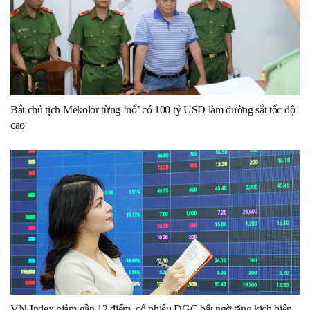
Bắt chủ tịch Mekolor từng ‘nổ’ có 100 tỷ USD làm đường sắt tốc độ
cao
VN-Index giảm gần 12 điểm, cổ phiếu DGC bất ngờ tăng kịch biên