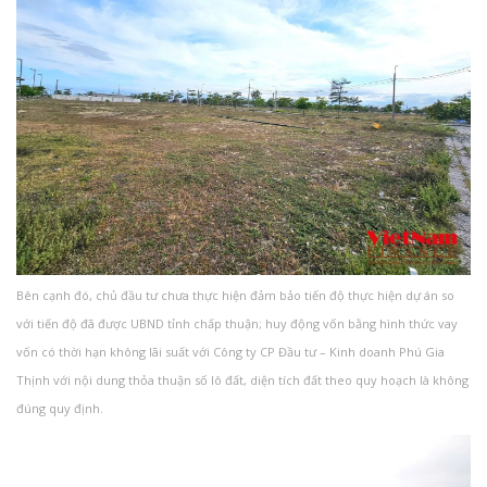
Bên cạnh đó, chủ đầu tư chưa thực hiện đảm bảo tiến độ thực hiện dự án so
với tiến độ đã được UBND tỉnh chấp thuận; huy động vốn bằng hình thức vay
vốn có thời hạn không lãi suất với Công ty CP Đầu tư – Kinh doanh Phú Gia
Thịnh với nội dung thỏa thuận số lô đất, diện tích đất theo quy hoạch là không
đúng quy định.