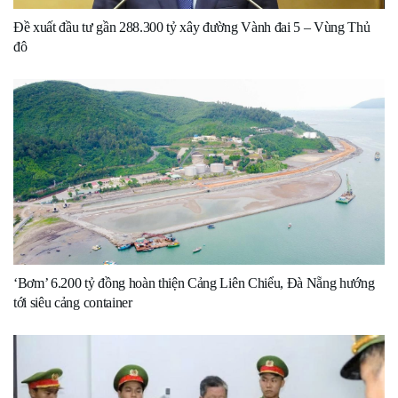
Đề xuất đầu tư gần 288.300 tỷ xây đường Vành đai 5 – Vùng Thủ
đô
‘Bơm’ 6.200 tỷ đồng hoàn thiện Cảng Liên Chiểu, Đà Nẵng hướng
tới siêu cảng container