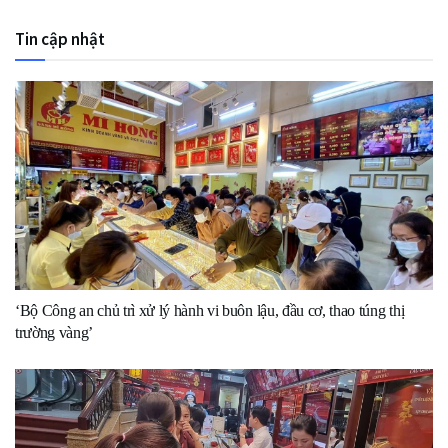
Tin cập nhật
‘Bộ Công an chủ trì xử lý hành vi buôn lậu, đầu cơ, thao túng thị
trường vàng’