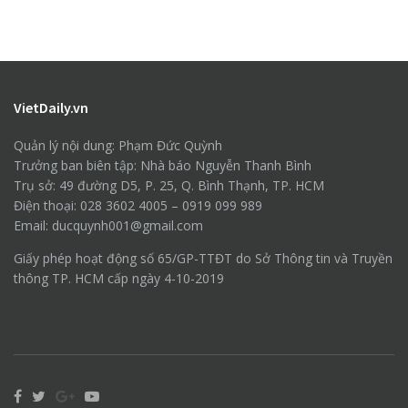
VietDaily.vn
Quản lý nội dung: Phạm Đức Quỳnh
Trưởng ban biên tập: Nhà báo Nguyễn Thanh Bình
Trụ sở: 49 đường D5, P. 25, Q. Bình Thạnh, TP. HCM
Điện thoại: 028 3602 4005 – 0919 099 989
Email: ducquynh001@gmail.com
Giấy phép hoạt động số 65/GP-TTĐT do Sở Thông tin và Truyền
thông TP. HCM cấp ngày 4-10-2019