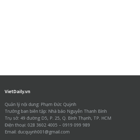
VietDaily.vn
Quản lý nội dung: Phạm Đức Quỳnh
Trưởng ban biên tập: Nhà báo Nguyễn Thanh Bình
Trụ sở: 49 đường D5, P. 25, Q. Bình Thạnh, TP. HCM
Điện thoại: 028 3602 4005 – 0919 099 989
Email: ducquynh001@gmail.com