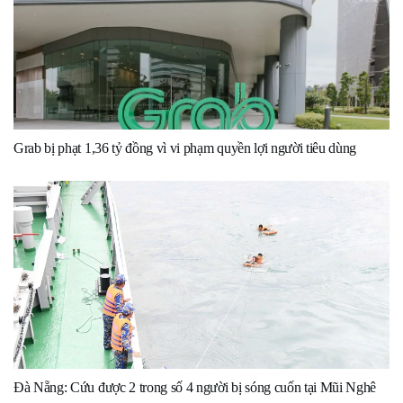
Grab bị phạt 1,36 tỷ đồng vì vi phạm quyền lợi người tiêu dùng
Đà Nẵng: Cứu được 2 trong số 4 người bị sóng cuốn tại Mũi Nghê