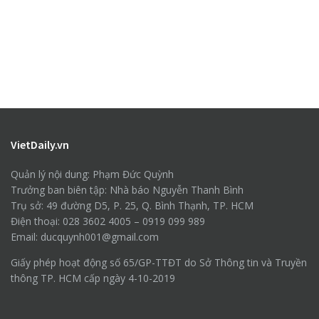
VietDaily.vn
Quản lý nội dung: Phạm Đức Quỳnh
Trưởng ban biên tập: Nhà báo Nguyễn Thanh Bình
Trụ sở: 49 đường D5, P. 25, Q. Bình Thạnh, TP. HCM
Điện thoại: 028 3602 4005 – 0919 099 989
Email: ducquynh001@gmail.com
Giấy phép hoạt động số 65/GP-TTĐT do Sở Thông tin và Truyền
thông TP. HCM cấp ngày 4-10-2019