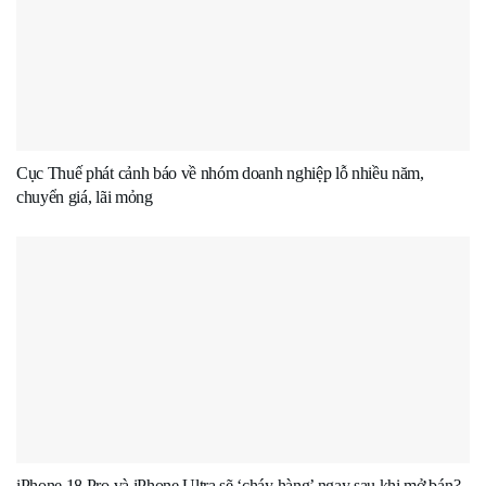
Cục Thuế phát cảnh báo về nhóm doanh nghiệp lỗ nhiều năm,
chuyển giá, lãi mỏng
iPhone 18 Pro và iPhone Ultra sẽ ‘cháy hàng’ ngay sau khi mở bán?