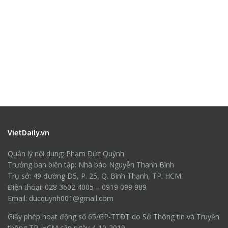
VietDaily.vn
Quản lý nội dung: Phạm Đức Quỳnh
Trưởng ban biên tập: Nhà báo Nguyễn Thanh Bình
Trụ sở: 49 đường D5, P. 25, Q. Bình Thạnh, TP. HCM
Điện thoại: 028 3602 4005 – 0919 099 989
Email: ducquynh001@gmail.com
Giấy phép hoạt động số 65/GP-TTĐT do Sở Thông tin và Truyền
thông TP. HCM cấp ngày 4-10-2019