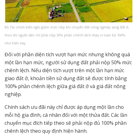
Bộ Tài chính kiến nghị giảm mức nộp khi chuyển đất nông nghiệp sang đất ở,
theo đó người dân chỉ phải nộp 30% phần chênh lệch thay vì toàn bộ 100%
như hiện nay.
Đối với phần diện tích vượt hạn mức nhưng không quá
một lần hạn mức, người sử dụng đất phải nộp 50% mức
chênh lệch. Nếu diện tích vượt trên một lần hạn mức
giao đất ở, khoản tiền sử dụng đất sẽ được tính bằng
100% phần chênh lệch giữa giá đất ở và giá đất nông
nghiệp.
Chính sách ưu đãi này chỉ được áp dụng một lần cho
mỗi hộ gia đình, cá nhân đối với một thửa đất. Các lần
chuyển mục đích tiếp theo sẽ phải nộp đủ 100% phần
chênh lệch theo quy định hiện hành.