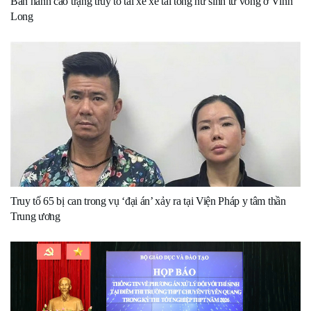
Ban hành cáo trạng truy tố tài xế xe tải tông nữ sinh tử vong ở Vĩnh
Long
Truy tố 65 bị can trong vụ ‘đại án’ xảy ra tại Viện Pháp y tâm thần
Trung ương