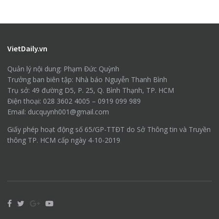
VietDaily.vn
Quản lý nội dung: Phạm Đức Quỳnh
Trưởng ban biên tập: Nhà báo Nguyễn Thanh Bình
Trụ sở: 49 đường D5, P. 25, Q. Bình Thạnh, TP. HCM
Điện thoại: 028 3602 4005 – 0919 099 989
Email: ducquynh001@gmail.com
Giấy phép hoạt động số 65/GP-TTĐT do Sở Thông tin và Truyền
thông TP. HCM cấp ngày 4-10-2019