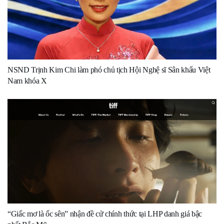
NSND Trịnh Kim Chi làm phó chủ tịch Hội Nghệ sĩ Sân khấu Việt
Nam khóa X
“Giấc mơ là ốc sên” nhận đề cử chính thức tại LHP danh giá bậc