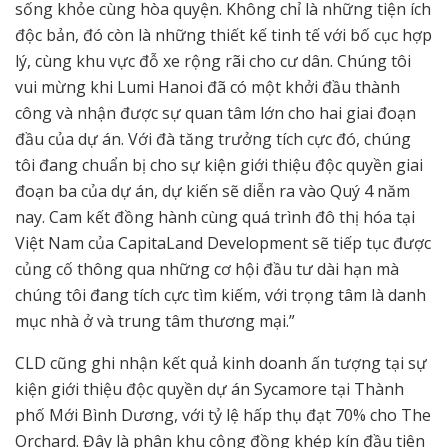
sống khỏe cùng hòa quyện. Không chỉ là những tiện ích
độc bản, đó còn là những thiết kế tinh tế với bố cục hợp
lý, cùng khu vực đỗ xe rộng rãi cho cư dân. Chúng tôi
vui mừng khi Lumi Hanoi đã có một khởi đầu thành
công và nhận được sự quan tâm lớn cho hai giai đoạn
đầu của dự án. Với đà tăng trưởng tích cực đó, chúng
tôi đang chuẩn bị cho sự kiện giới thiệu độc quyền giai
đoạn ba của dự án, dự kiến sẽ diễn ra vào Quý 4 năm
nay. Cam kết đồng hành cùng quá trình đô thị hóa tại
Việt Nam của CapitaLand Development sẽ tiếp tục được
củng cố thông qua những cơ hội đầu tư dài hạn mà
chúng tôi đang tích cực tìm kiếm, với trọng tâm là danh
mục nhà ở và trung tâm thương mại.”
CLD cũng ghi nhận kết quả kinh doanh ấn tượng tại sự
kiện giới thiệu độc quyền dự án Sycamore tại Thành
phố Mới Bình Dương, với tỷ lệ hấp thụ đạt 70% cho The
Orchard. Đây là phân khu cộng đồng khép kín đầu tiên