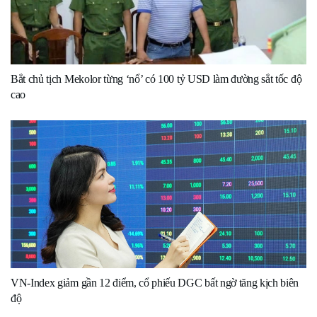
Bắt chủ tịch Mekolor từng ‘nổ’ có 100 tỷ USD làm đường sắt tốc độ
cao
VN-Index giảm gần 12 điểm, cổ phiếu DGC bất ngờ tăng kịch biên
độ