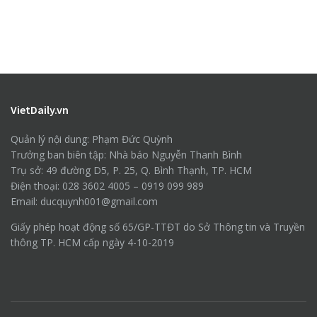
VietDaily.vn
Quản lý nội dung: Phạm Đức Quỳnh
Trưởng ban biên tập: Nhà báo Nguyễn Thanh Bình
Trụ sở: 49 đường D5, P. 25, Q. Bình Thạnh, TP. HCM
Điện thoại: 028 3602 4005 – 0919 099 989
Email: ducquynh001@gmail.com
Giấy phép hoạt động số 65/GP-TTĐT do Sở Thông tin và Truyền
thông TP. HCM cấp ngày 4-10-2019