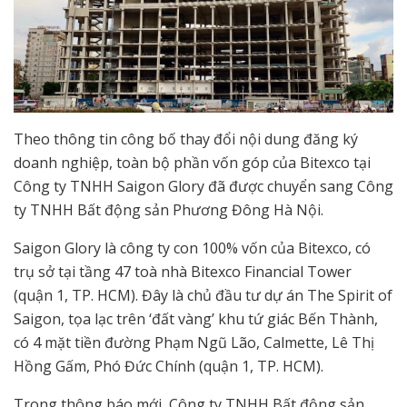
Theo thông tin công bố thay đổi nội dung đăng ký
doanh nghiệp, toàn bộ phần vốn góp của Bitexco tại
Công ty TNHH Saigon Glory đã được chuyển sang Công
ty TNHH Bất động sản Phương Đông Hà Nội.
Saigon Glory là công ty con 100% vốn của Bitexco, có
trụ sở tại tầng 47 toà nhà Bitexco Financial Tower
(quận 1, TP. HCM). Đây là chủ đầu tư dự án The Spirit of
Saigon, tọa lạc trên ‘đất vàng’ khu tứ giác Bến Thành,
có 4 mặt tiền đường Phạm Ngũ Lão, Calmette, Lê Thị
Hồng Gấm, Phó Đức Chính (quận 1, TP. HCM).
Trong thông báo mới, Công ty TNHH Bất động sản