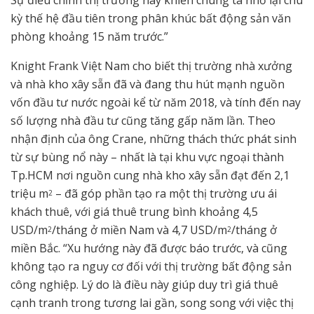
Sự điều chỉnh thị trường này khiến chúng ta nhớ lại chu
kỳ thế hệ đầu tiên trong phân khúc bất động sản văn
phòng khoảng 15 năm trước.”
Knight Frank Việt Nam cho biết thị trường nhà xưởng
và nhà kho xây sẵn đã và đang thu hút mạnh nguồn
vốn đầu tư nước ngoài kể từ năm 2018, và tính đến nay
số lượng nhà đầu tư cũng tăng gấp năm lần. Theo
nhận định của ông Crane, những thách thức phát sinh
từ sự bùng nổ này – nhất là tại khu vực ngoại thành
Tp.HCM nơi nguồn cung nhà kho xây sẵn đạt đến 2,1
triệu m
– đã góp phần tạo ra một thị trường ưu ái
2
khách thuê, với giá thuê trung bình khoảng 4,5
USD/m
/tháng ở miền Nam và 4,7 USD/m
/tháng ở
2
2
miền Bắc. “Xu hướng này đã được báo trước, và cũng
không tạo ra nguy cơ đối với thị trường bất động sản
công nghiệp. Lý do là điều này giúp duy trì giá thuê
cạnh tranh trong tương lai gần, song song với việc thị