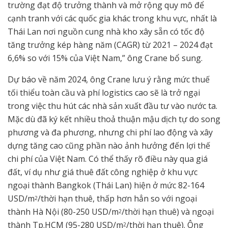
trường đạt độ trưởng thành và mở rộng quy mô để
cạnh tranh với các quốc gia khác trong khu vực, nhất là
Thái Lan nơi nguồn cung nhà kho xây sẵn có tốc độ
tăng trưởng kép hàng năm (CAGR) từ 2021 – 2024 đạt
6,6% so với 15% của Việt Nam,” ông Crane bổ sung.
Dự báo về năm 2024, ông Crane lưu ý rằng mức thuế
tối thiểu toàn cầu và phí logistics cao sẽ là trở ngại
trong việc thu hút các nhà sản xuất đầu tư vào nước ta.
Mặc dù đã ký kết nhiều thoả thuận mậu dịch tự do song
phương và đa phương, nhưng chi phí lao động và xây
dựng tăng cao cũng phần nào ảnh hưởng đến lợi thế
chi phí của Việt Nam. Có thể thấy rõ điều này qua giá
đất, ví dụ như giá thuê đất công nghiệp ở khu vực
ngoại thành Bangkok (Thái Lan) hiện ở mức 82-164
USD/m
/thời hạn thuê, thấp hơn hẳn so với ngoại
2
thành Hà Nội (80-250 USD/m
/thời hạn thuê) và ngoại
2
thành Tp.HCM (95-280 USD/m
/thời hạn thuê). Ông
2